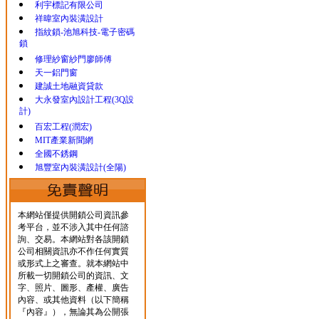
利宇標記有限公司
祥暐室內裝潢設計
指紋鎖-池旭科技-電子密碼
鎖
修理紗窗紗門廖師傅
天一鋁門窗
建誠土地融資貸款
大永發室內設計工程(3Q設
計)
百宏工程(潤宏)
MIT產業新聞網
全國不銹鋼
旭豐室內裝潢設計(全陽)
本網站僅提供開鎖公司資訊參
考平台，並不涉入其中任何諮
詢、交易。本網站對各該開鎖
公司相關資訊亦不作任何實質
或形式上之審查。就本網站中
所載一切開鎖公司的資訊、文
字、照片、圖形、產權、廣告
內容、或其他資料（以下簡稱
『內容』），無論其為公開張