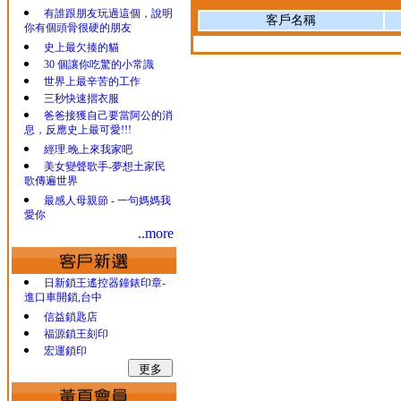
有誰跟朋友玩過這個，說明
客戶名稱
你有個頭骨很硬的朋友
史上最欠揍的貓
30 個讓你吃驚的小常識
世界上最辛苦的工作
三秒快速摺衣服
爸爸接獲自己要當阿公的消
息，反應史上最可愛!!!
經理.晚上來我家吧
美女變聲歌手-夢想土家民
歌傳遍世界
最感人母親節 - 一句媽媽我
愛你
..more
日新鎖王遙控器鐘錶印章-
進口車開鎖,台中
信益鎖匙店
福源鎖王刻印
宏運鎖印