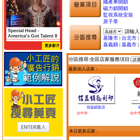
國產車開鎖
磁力鎖開鎖
監視系統安裝
原子章
Special Head -
請輸
America's Got Talent 8
基隆市
|
台北市
|
嘉義縣
|
嘉義市
|
更多影片
分區搜尋:全區店家服務項目:
最新加入店家：
信益鎖匙店
台中市
台中
本日更新店家：