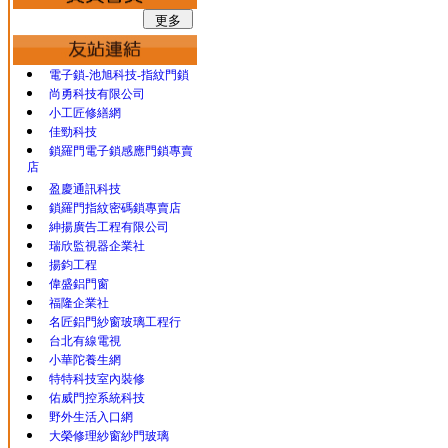
電子鎖-池旭科技-指紋門鎖
尚勇科技有限公司
小工匠修繕網
佳勁科技
鎖羅門電子鎖感應門鎖專賣
店
盈慶通訊科技
鎖羅門指紋密碼鎖專賣店
紳揚廣告工程有限公司
瑞欣監視器企業社
揚鈞工程
偉盛鋁門窗
福隆企業社
名匠鋁門紗窗玻璃工程行
台北有線電視
小華陀養生網
特特科技室內裝修
佑威門控系統科技
野外生活入口網
大榮修理紗窗紗門玻璃