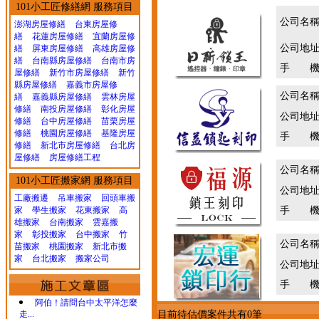
101小工匠修繕網 服務項目
公司名
澎湖房屋修繕
台東房屋修
繕
花蓮房屋修繕
宜蘭房屋修
公司地
繕
屏東房屋修繕
高雄房屋修
繕
台南縣房屋修繕
台南市房
手 機
屋修繕
新竹市房屋修繕
新竹
縣房屋修繕
嘉義市房屋修
公司名
繕
嘉義縣房屋修繕
雲林房屋
修繕
南投房屋修繕
彰化房屋
公司地
修繕
台中房屋修繕
苗栗房屋
修繕
桃園房屋修繕
基隆房屋
手 機
修繕
新北市房屋修繕
台北房
屋修繕
房屋修繕工程
公司名
101小工匠搬家網 服務項目
公司地
工廠搬遷 吊車搬家
回頭車搬
家
學生搬家
花東搬家
高
手 機
雄搬家
台南搬家
雲嘉搬
家
彰投搬家
台中搬家
竹
公司名
苗搬家
桃園搬家
新北市搬
家
台北搬家
搬家公司
公司地
手 機
阿伯！請問台中太平洋怎麼
走...
目前待估價案件共有0筆