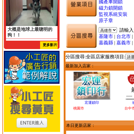
國產車開鎖
磁力鎖開鎖
監視系統安裝
原子章
大概是地球上最聰明的
請輸
狗！！
基隆市
|
台北市
|
嘉義縣
|
嘉義市
|
更多影片
分區搜尋:全區店家服務項目:
最新加入店家：
宏運鎖印
桃園市
台中
本日更新店家：