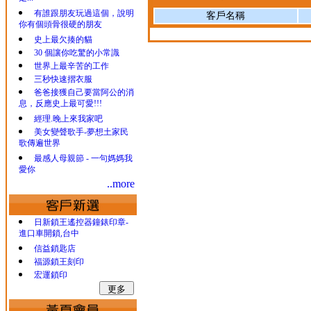
有誰跟朋友玩過這個，說明
客戶名稱
你有個頭骨很硬的朋友
史上最欠揍的貓
30 個讓你吃驚的小常識
世界上最辛苦的工作
三秒快速摺衣服
爸爸接獲自己要當阿公的消
息，反應史上最可愛!!!
經理.晚上來我家吧
美女變聲歌手-夢想土家民
歌傳遍世界
最感人母親節 - 一句媽媽我
愛你
..more
日新鎖王遙控器鐘錶印章-
進口車開鎖,台中
信益鎖匙店
福源鎖王刻印
宏運鎖印