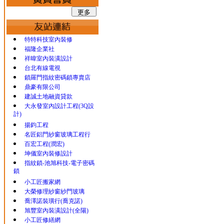
特特科技室內裝修
福隆企業社
祥暐室內裝潢設計
台北有線電視
鎖羅門指紋密碼鎖專賣店
鼎豪有限公司
建誠土地融資貸款
大永發室內設計工程(3Q設
計)
揚鈞工程
名匠鋁門紗窗玻璃工程行
百宏工程(潤宏)
坤儀室內裝修設計
指紋鎖-池旭科技-電子密碼
鎖
小工匠搬家網
大榮修理紗窗紗門玻璃
喬澤諾裝璜行(喬克諾)
旭豐室內裝潢設計(全陽)
小工匠修繕網