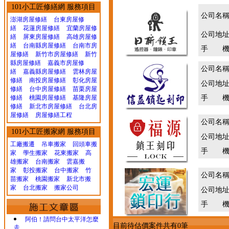
101小工匠修繕網 服務項目
公司名
澎湖房屋修繕
台東房屋修
繕
花蓮房屋修繕
宜蘭房屋修
公司地
繕
屏東房屋修繕
高雄房屋修
繕
台南縣房屋修繕
台南市房
手 機
屋修繕
新竹市房屋修繕
新竹
縣房屋修繕
嘉義市房屋修
公司名
繕
嘉義縣房屋修繕
雲林房屋
修繕
南投房屋修繕
彰化房屋
公司地
修繕
台中房屋修繕
苗栗房屋
修繕
桃園房屋修繕
基隆房屋
手 機
修繕
新北市房屋修繕
台北房
屋修繕
房屋修繕工程
公司名
101小工匠搬家網 服務項目
公司地
工廠搬遷 吊車搬家
回頭車搬
手 機
家
學生搬家
花東搬家
高
雄搬家
台南搬家
雲嘉搬
家
彰投搬家
台中搬家
竹
公司名
苗搬家
桃園搬家
新北市搬
家
台北搬家
搬家公司
公司地
手 機
阿伯！請問台中太平洋怎麼
目前待估價案件共有0筆
走...