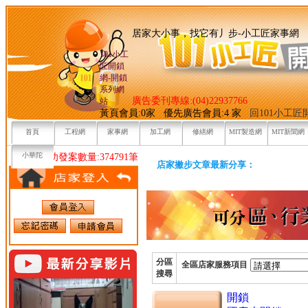
居家大小事，找它有丿步-小
101小工
匠開鎖
網-開鎖
系列網
廣告委刊專線:(04)22937766
站
黃頁會員:0家 優先廣告會員:4 家
回101小工
首頁
工程網
家事網
加工網
修繕網
MIT製造網
MIT新聞網
小華陀
目前已成功發案數量:374791筆
店家撇步文章最新分享：
分區
全區店家服務項目
搜尋
開鎖