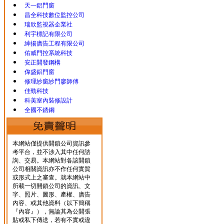
天一鋁門窗
昌全科技數位監控公司
瑞欣監視器企業社
利宇標記有限公司
紳揚廣告工程有限公司
佑威門控系統科技
安正開發鋼構
偉盛鋁門窗
修理紗窗紗門廖師傅
佳勁科技
科美室內裝修設計
全國不銹鋼
本網站僅提供開鎖公司資訊參
考平台，並不涉入其中任何諮
詢、交易。本網站對各該開鎖
公司相關資訊亦不作任何實質
或形式上之審查。就本網站中
所載一切開鎖公司的資訊、文
字、照片、圖形、產權、廣告
內容、或其他資料（以下簡稱
『內容』），無論其為公開張
貼或私下傳送，若有不實或違