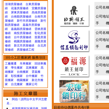
澎湖房屋修繕
台東房屋修
公司名
繕
花蓮房屋修繕
宜蘭房屋修
繕
屏東房屋修繕
高雄房屋修
公司地
繕
台南縣房屋修繕
台南市房
屋修繕
新竹市房屋修繕
新竹
手 機
縣房屋修繕
嘉義市房屋修
繕
嘉義縣房屋修繕
雲林房屋
公司名
修繕
南投房屋修繕
彰化房屋
修繕
台中房屋修繕
苗栗房屋
公司地
修繕
桃園房屋修繕
基隆房屋
修繕
新北市房屋修繕
台北房
手 機
屋修繕
房屋修繕工程
101小工匠搬家網 服務項目
公司名
工廠搬遷 吊車搬家
回頭車搬
公司地
家
學生搬家
花東搬家
高
雄搬家
台南搬家
雲嘉搬
手 機
家
彰投搬家
台中搬家
竹
苗搬家
桃園搬家
新北市搬
公司名
家
台北搬家
搬家公司
公司地
手 機
阿伯！請問台中太平洋怎麼
走...
目前待估價案件共有0筆
有誰跟朋友玩過這個，說明