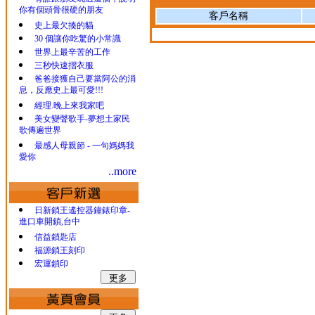
你有個頭骨很硬的朋友
客戶名稱
史上最欠揍的貓
30 個讓你吃驚的小常識
世界上最辛苦的工作
三秒快速摺衣服
爸爸接獲自己要當阿公的消
息，反應史上最可愛!!!
經理.晚上來我家吧
美女變聲歌手-夢想土家民
歌傳遍世界
最感人母親節 - 一句媽媽我
愛你
..more
日新鎖王遙控器鐘錶印章-
進口車開鎖,台中
信益鎖匙店
福源鎖王刻印
宏運鎖印