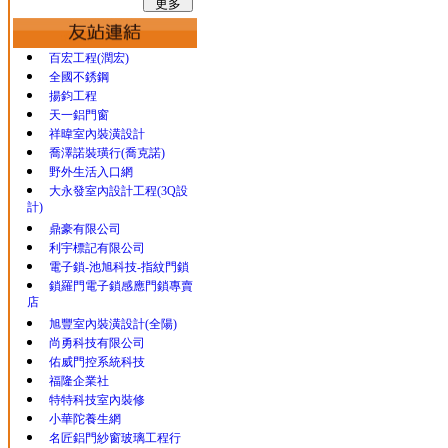
百宏工程(潤宏)
全國不銹鋼
揚鈞工程
天一鋁門窗
祥暐室內裝潢設計
喬澤諾裝璜行(喬克諾)
野外生活入口網
大永發室內設計工程(3Q設
計)
鼎豪有限公司
利宇標記有限公司
電子鎖-池旭科技-指紋門鎖
鎖羅門電子鎖感應門鎖專賣
店
旭豐室內裝潢設計(全陽)
尚勇科技有限公司
佑威門控系統科技
福隆企業社
特特科技室內裝修
小華陀養生網
名匠鋁門紗窗玻璃工程行