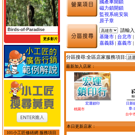
國產車開鎖
磁力鎖開鎖
監視系統安裝
原子章
Birds-of-Paradise
請輸
基隆市
|
台北市
|
更多影片
嘉義縣
|
嘉義市
|
分區搜尋:全區店家服務項目:
最新加入店家：
宏運鎖印
日新
章-
桃園市
台中
本日更新店家：
101小工匠修繕網 服務項目