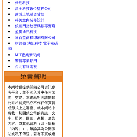
佳勁科技
昌全科技數位監控公司
建誠土地融資貸款
科美室內裝修設計
鎖羅門指紋密碼鎖專賣店
盈慶通訊科技
達百益商標印刷有限公司
指紋鎖-池旭科技-電子密碼
鎖
MIT產業新聞網
宏昌專業鋁門
台北有線電視
本網站僅提供開鎖公司資訊參
考平台，並不涉入其中任何諮
詢、交易。本網站對各該開鎖
公司相關資訊亦不作任何實質
或形式上之審查。就本網站中
所載一切開鎖公司的資訊、文
字、照片、圖形、產權、廣告
內容、或其他資料（以下簡稱
『內容』），無論其為公開張
貼或私下傳送，若有不實或違