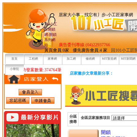
居家大小事，找它有丿步-小
101小工
匠開鎖
網-開鎖
系列網
廣告委刊專線:(04)22937766
站
黃頁會員:0家 優先廣告會員:4 家
回101小工
首頁
工程網
家事網
加工網
修繕網
MIT製造網
MIT新聞網
小華陀
目前已成功發案數量:374764筆
店家撇步文章最新分享：
分區
全區店家服務項目
搜尋
開鎖