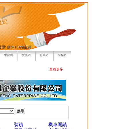
最愛
廣告行銷範例
學習網
愛美網
好家網
掏客網
查看更多
裝鎖
機車開鎖