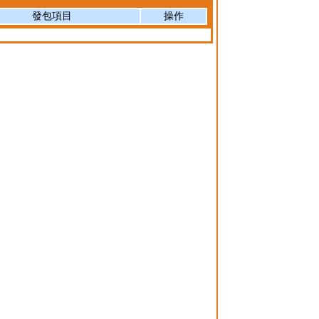
發包項目
操作