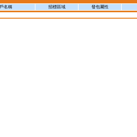
戶名稱
招標區域
發包屬性