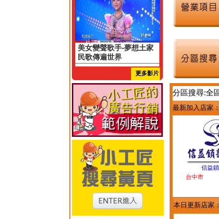
美女變聲歌手-夢想土家
民歌傳遍世界
更多影片
分區搜尋:全
最新加入店家
信益鎖
台中市
本日更新店家