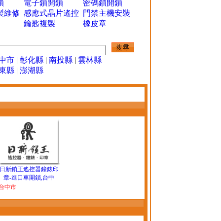
鎖
電子鎖開鎖
密碼鎖開鎖
製維修
感應式晶片遙控
門禁主機安裝
鑰匙複製
橡皮章
中市
|
彰化縣
|
南投縣
|
雲林縣
東縣
|
澎湖縣
日新鎖王遙控器鐘錶印
章-進口車開鎖,台中
台中市