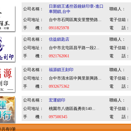
日新鎖王遙控器鐘錶印章-進口
公司名稱：
聯絡人：
車開鎖,台中
公司地址：
台中市石岡區萬安里豐勢路...
電子信箱：
手 機：
0911825978
電 話：
公司名稱：
信益鎖匙店
聯絡人：
公司地址：
台中市北屯區昌平路一段2...
電子信箱：
手 機：
0921762061
電 話：
公司名稱：
福源鎖王刻印
聯絡人：
公司地址：
台中市清水區中興里新興路...
電子信箱：
手 機：
0932675362
電 話：
公司名稱：
宏運鎖印
聯絡人：
公司地址：
桃園市八德區義勇街140...
電子信箱：
手 機：
097500345
電 話：
件共有0筆