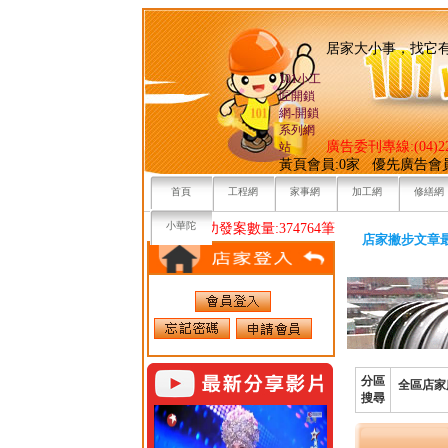
居家大小事，
101小工
匠開鎖
網-開鎖
系列網
廣告委刊專線:(04)22
站
黃頁會員:0家 優先廣告會
首頁
工程網
家事網
加工網
修繕網
小華陀
目前已成功發案數量:374764筆
店家撇步文章
分區
全區店家
搜尋