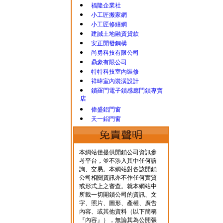
福隆企業社
小工匠搬家網
小工匠修繕網
建誠土地融資貸款
安正開發鋼構
尚勇科技有限公司
鼎豪有限公司
特特科技室內裝修
祥暐室內裝潢設計
鎖羅門電子鎖感應門鎖專賣
店
偉盛鋁門窗
天一鋁門窗
本網站僅提供開鎖公司資訊參
考平台，並不涉入其中任何諮
詢、交易。本網站對各該開鎖
公司相關資訊亦不作任何實質
或形式上之審查。就本網站中
所載一切開鎖公司的資訊、文
字、照片、圖形、產權、廣告
內容、或其他資料（以下簡稱
『內容』），無論其為公開張