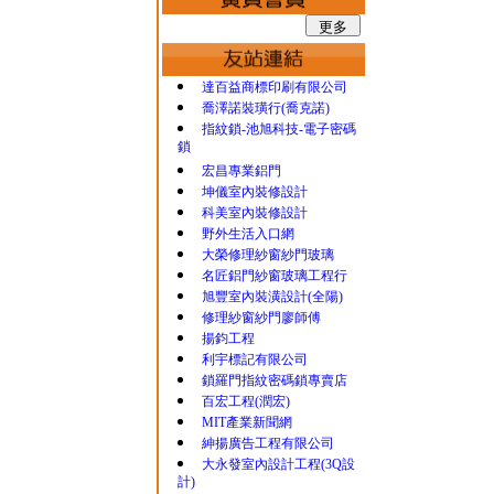
達百益商標印刷有限公司
喬澤諾裝璜行(喬克諾)
指紋鎖-池旭科技-電子密碼
鎖
宏昌專業鋁門
坤儀室內裝修設計
科美室內裝修設計
野外生活入口網
大榮修理紗窗紗門玻璃
名匠鋁門紗窗玻璃工程行
旭豐室內裝潢設計(全陽)
修理紗窗紗門廖師傅
揚鈞工程
利宇標記有限公司
鎖羅門指紋密碼鎖專賣店
百宏工程(潤宏)
MIT產業新聞網
紳揚廣告工程有限公司
大永發室內設計工程(3Q設
計)