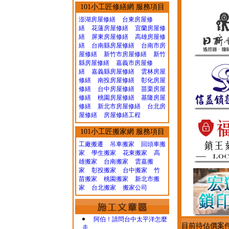
101小工匠修繕網 服務項目
澎湖房屋修繕
台東房屋修
繕
花蓮房屋修繕
宜蘭房屋修
繕
屏東房屋修繕
高雄房屋修
繕
台南縣房屋修繕
台南市房
屋修繕
新竹市房屋修繕
新竹
縣房屋修繕
嘉義市房屋修
繕
嘉義縣房屋修繕
雲林房屋
修繕
南投房屋修繕
彰化房屋
修繕
台中房屋修繕
苗栗房屋
修繕
桃園房屋修繕
基隆房屋
修繕
新北市房屋修繕
台北房
屋修繕
房屋修繕工程
101小工匠搬家網 服務項目
工廠搬遷 吊車搬家
回頭車搬
家
學生搬家
花東搬家
高
雄搬家
台南搬家
雲嘉搬
家
彰投搬家
台中搬家
竹
苗搬家
桃園搬家
新北市搬
家
台北搬家
搬家公司
阿伯！請問台中太平洋怎麼
目前待估價案
走...