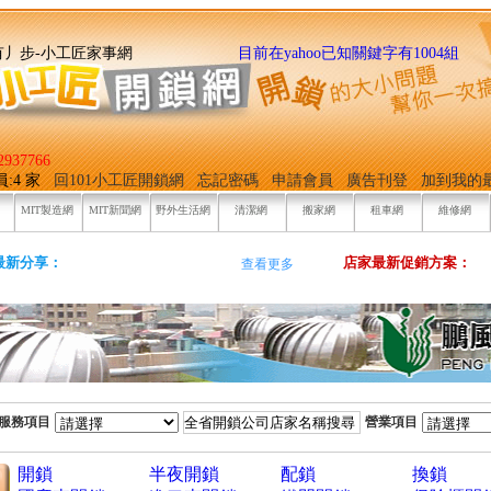
找它有丿步-小工匠家事網
目前在yahoo已知關鍵字有1004組
937766
員:4 家
回101小工匠開鎖網
忘記密碼
申請會員
廣告刊登
加到我的
MIT製造網
MIT新聞網
野外生活網
清潔網
搬家網
租車網
維修網
最新分享：
店家最新促銷方案：
查看更多
服務項目
營業項目
開鎖
半夜開鎖
配鎖
換鎖