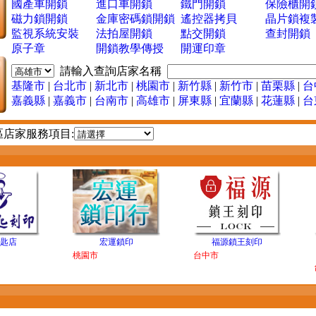
國產車開鎖
進口車開鎖
鐵門開鎖
保險櫃開
磁力鎖開鎖
金庫密碼鎖開鎖
遙控器拷貝
晶片鎖複
監視系統安裝
法拍屋開鎖
點交開鎖
查封開鎖
原子章
開鎖教學傳授
開運印章
請輸入查詢店家名稱
基隆市
|
台北市
|
新北市
|
桃園市
|
新竹縣
|
新竹市
|
苗栗縣
|
台
嘉義縣
|
嘉義市
|
台南市
|
高雄市
|
屏東縣
|
宜蘭縣
|
花蓮縣
|
台
區店家服務項目:
：
匙店
宏運鎖印
福源鎖王刻印
桃園市
台中市
：