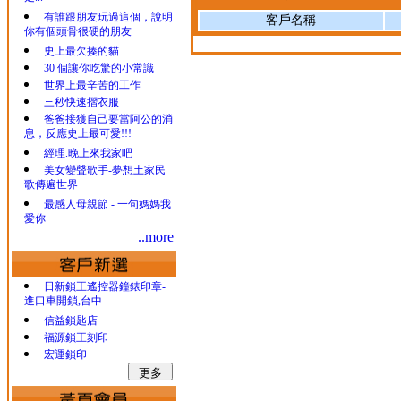
有誰跟朋友玩過這個，說明
客戶名稱
你有個頭骨很硬的朋友
史上最欠揍的貓
30 個讓你吃驚的小常識
世界上最辛苦的工作
三秒快速摺衣服
爸爸接獲自己要當阿公的消
息，反應史上最可愛!!!
經理.晚上來我家吧
美女變聲歌手-夢想土家民
歌傳遍世界
最感人母親節 - 一句媽媽我
愛你
..more
日新鎖王遙控器鐘錶印章-
進口車開鎖,台中
信益鎖匙店
福源鎖王刻印
宏運鎖印