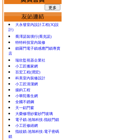
大永發室內設計工程(3Q設
計)
喬澤諾裝璜行(喬克諾)
特特科技室內裝修
鎖羅門電子鎖感應門鎖專賣
店
瑞欣監視器企業社
小工匠搬家網
百宏工程(潤宏)
科美室內裝修設計
小工匠清潔網
揚鈞工程
小華陀養生網
全國不銹鋼
天一鋁門窗
大榮修理紗窗紗門玻璃
電子鎖-池旭科技-指紋門鎖
小工匠修繕網
指紋鎖-池旭科技-電子密碼
鎖