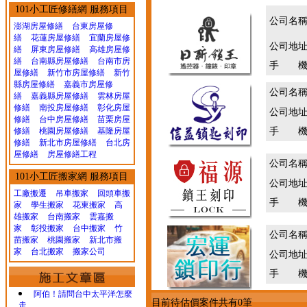
101小工匠修繕網 服務項目
公司名
澎湖房屋修繕
台東房屋修
繕
花蓮房屋修繕
宜蘭房屋修
公司地
繕
屏東房屋修繕
高雄房屋修
繕
台南縣房屋修繕
台南市房
手 機
屋修繕
新竹市房屋修繕
新竹
縣房屋修繕
嘉義市房屋修
公司名
繕
嘉義縣房屋修繕
雲林房屋
修繕
南投房屋修繕
彰化房屋
公司地
修繕
台中房屋修繕
苗栗房屋
修繕
桃園房屋修繕
基隆房屋
手 機
修繕
新北市房屋修繕
台北房
屋修繕
房屋修繕工程
公司名
101小工匠搬家網 服務項目
公司地
工廠搬遷 吊車搬家
回頭車搬
手 機
家
學生搬家
花東搬家
高
雄搬家
台南搬家
雲嘉搬
家
彰投搬家
台中搬家
竹
公司名
苗搬家
桃園搬家
新北市搬
家
台北搬家
搬家公司
公司地
手 機
阿伯！請問台中太平洋怎麼
目前待估價案件共有0筆
走...