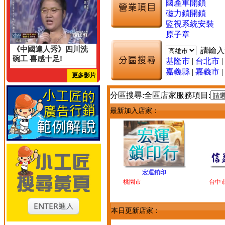
國產車開鎖
磁力鎖開鎖
監視系統安裝
原子章
《中國達人秀》四川洗
請輸
碗工 喜感十足!
基隆市
|
台北市
|
嘉義縣
|
嘉義市
|
更多影片
分區搜尋:全區店家服務項目:
最新加入店家：
宏運鎖印
桃園市
台中
本日更新店家：