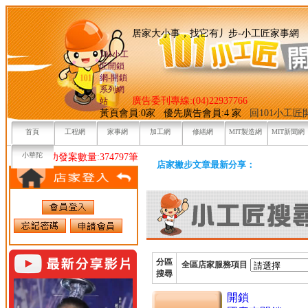
居家大小事，找它有丿步-小
101小工
匠開鎖
網-開鎖
系列網
廣告委刊專線:(04)22937766
站
黃頁會員:0家 優先廣告會員:4 家
回101小工
首頁
工程網
家事網
加工網
修繕網
MIT製造網
MIT新聞網
小華陀
目前已成功發案數量:374797筆
店家撇步文章最新分享：
分區
全區店家服務項目
搜尋
開鎖