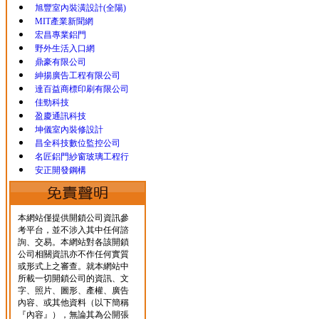
旭豐室內裝潢設計(全陽)
MIT產業新聞網
宏昌專業鋁門
野外生活入口網
鼎豪有限公司
紳揚廣告工程有限公司
達百益商標印刷有限公司
佳勁科技
盈慶通訊科技
坤儀室內裝修設計
昌全科技數位監控公司
名匠鋁門紗窗玻璃工程行
安正開發鋼構
本網站僅提供開鎖公司資訊參
考平台，並不涉入其中任何諮
詢、交易。本網站對各該開鎖
公司相關資訊亦不作任何實質
或形式上之審查。就本網站中
所載一切開鎖公司的資訊、文
字、照片、圖形、產權、廣告
內容、或其他資料（以下簡稱
『內容』），無論其為公開張