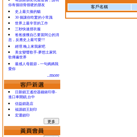
有誰跟朋友玩過這個，說明
你有個頭骨很硬的朋友
客戶名稱
史上最欠揍的貓
30 個讓你吃驚的小常識
世界上最辛苦的工作
三秒快速摺衣服
爸爸接獲自己要當阿公的消
息，反應史上最可愛!!!
經理.晚上來我家吧
美女變聲歌手-夢想土家民
歌傳遍世界
最感人母親節 - 一句媽媽我
愛你
..more
日新鎖王遙控器鐘錶印章-
進口車開鎖,台中
信益鎖匙店
福源鎖王刻印
宏運鎖印