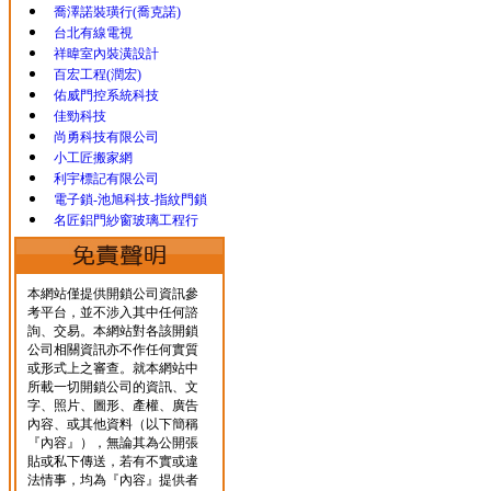
喬澤諾裝璜行(喬克諾)
台北有線電視
祥暐室內裝潢設計
百宏工程(潤宏)
佑威門控系統科技
佳勁科技
尚勇科技有限公司
小工匠搬家網
利宇標記有限公司
電子鎖-池旭科技-指紋門鎖
名匠鋁門紗窗玻璃工程行
本網站僅提供開鎖公司資訊參
考平台，並不涉入其中任何諮
詢、交易。本網站對各該開鎖
公司相關資訊亦不作任何實質
或形式上之審查。就本網站中
所載一切開鎖公司的資訊、文
字、照片、圖形、產權、廣告
內容、或其他資料（以下簡稱
『內容』），無論其為公開張
貼或私下傳送，若有不實或違
法情事，均為『內容』提供者