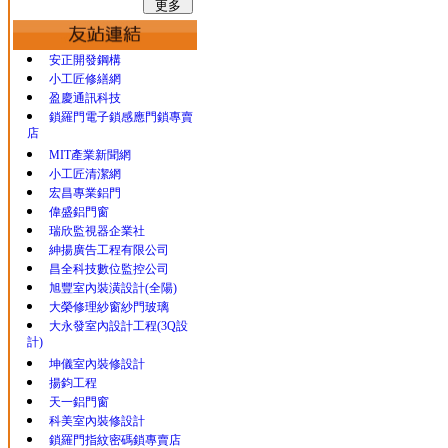
安正開發鋼構
小工匠修繕網
盈慶通訊科技
鎖羅門電子鎖感應門鎖專賣
店
MIT產業新聞網
小工匠清潔網
宏昌專業鋁門
偉盛鋁門窗
瑞欣監視器企業社
紳揚廣告工程有限公司
昌全科技數位監控公司
旭豐室內裝潢設計(全陽)
大榮修理紗窗紗門玻璃
大永發室內設計工程(3Q設
計)
坤儀室內裝修設計
揚鈞工程
天一鋁門窗
科美室內裝修設計
鎖羅門指紋密碼鎖專賣店