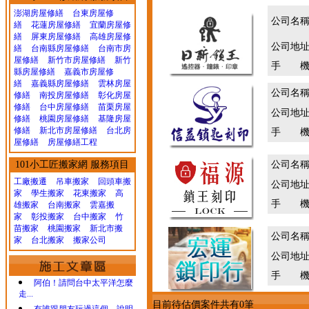
澎湖房屋修繕
台東房屋修
公司名
繕
花蓮房屋修繕
宜蘭房屋修
繕
屏東房屋修繕
高雄房屋修
公司地
繕
台南縣房屋修繕
台南市房
屋修繕
新竹市房屋修繕
新竹
手 機
縣房屋修繕
嘉義市房屋修
繕
嘉義縣房屋修繕
雲林房屋
公司名
修繕
南投房屋修繕
彰化房屋
修繕
台中房屋修繕
苗栗房屋
公司地
修繕
桃園房屋修繕
基隆房屋
修繕
新北市房屋修繕
台北房
手 機
屋修繕
房屋修繕工程
101小工匠搬家網 服務項目
公司名
工廠搬遷 吊車搬家
回頭車搬
公司地
家
學生搬家
花東搬家
高
手 機
雄搬家
台南搬家
雲嘉搬
家
彰投搬家
台中搬家
竹
苗搬家
桃園搬家
新北市搬
公司名
家
台北搬家
搬家公司
公司地
手 機
阿伯！請問台中太平洋怎麼
走...
目前待估價案件共有0筆