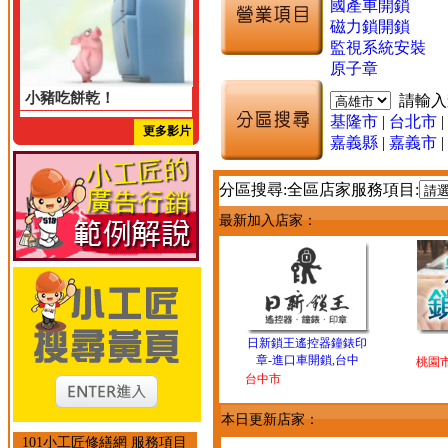
國產車開鎖
磁力鎖開鎖
監視系統安裝
原子章
小豬吃餅乾！
請輸
基隆市
|
台北市
|
更多影片
嘉義縣
|
嘉義市
|
分區搜尋:全區店家服務項目:
最新加入店家：
日新鎖王遙控器鐘錶印
章-進口車開鎖,台中
桃園
台中市
本日更新店家：
101小工匠修繕網 服務項目