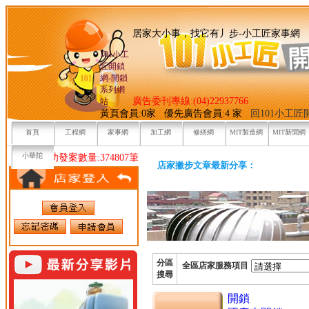
居家大小事，找它有丿步-小
101小工
匠開鎖
網-開鎖
系列網
廣告委刊專線:(04)22937766
站
黃頁會員:0家 優先廣告會員:4 家
回101小工
首頁
工程網
家事網
加工網
修繕網
MIT製造網
MIT新聞網
小華陀
目前已成功發案數量:374807筆
店家撇步文章最新分享：
分區
全區店家服務項目
搜尋
開鎖