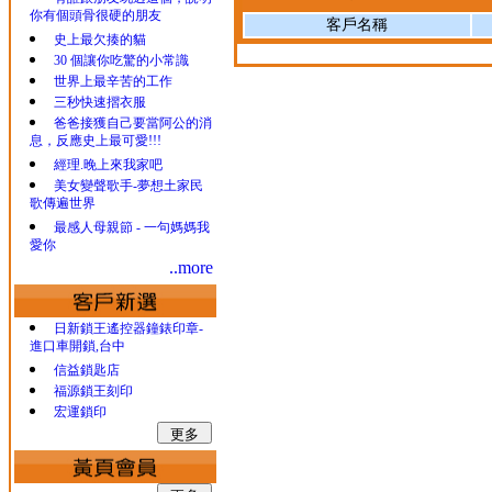
你有個頭骨很硬的朋友
客戶名稱
史上最欠揍的貓
30 個讓你吃驚的小常識
世界上最辛苦的工作
三秒快速摺衣服
爸爸接獲自己要當阿公的消
息，反應史上最可愛!!!
經理.晚上來我家吧
美女變聲歌手-夢想土家民
歌傳遍世界
最感人母親節 - 一句媽媽我
愛你
..more
日新鎖王遙控器鐘錶印章-
進口車開鎖,台中
信益鎖匙店
福源鎖王刻印
宏運鎖印