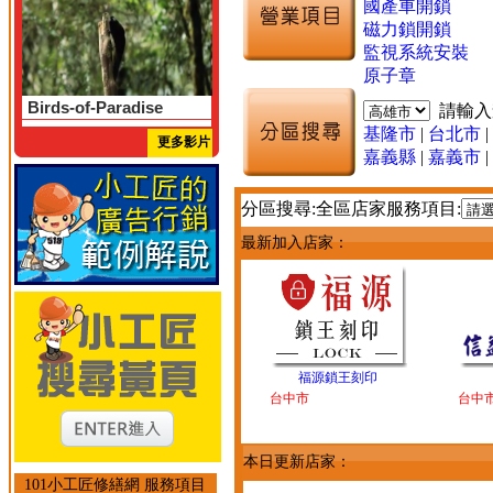
國產車開鎖
磁力鎖開鎖
監視系統安裝
原子章
Birds-of-Paradise
請輸
基隆市
|
台北市
|
更多影片
嘉義縣
|
嘉義市
|
分區搜尋:全區店家服務項目:
最新加入店家：
福源鎖王刻印
台中市
台中
本日更新店家：
101小工匠修繕網 服務項目