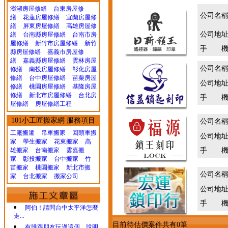
澎湖房屋修繕
台東房屋修
公司名
繕
花蓮房屋修繕
宜蘭房屋修
繕
屏東房屋修繕
高雄房屋修
公司地
繕
台南縣房屋修繕
台南市房
屋修繕
新竹市房屋修繕
新竹
手 機
縣房屋修繕
嘉義市房屋修
繕
嘉義縣房屋修繕
雲林房屋
公司名
修繕
南投房屋修繕
彰化房屋
修繕
台中房屋修繕
苗栗房屋
公司地
修繕
桃園房屋修繕
基隆房屋
修繕
新北市房屋修繕
台北房
手 機
屋修繕
房屋修繕工程
101小工匠搬家網 服務項目
公司名
工廠搬遷 吊車搬家
回頭車搬
公司地
家
學生搬家
花東搬家
高
雄搬家
台南搬家
雲嘉搬
手 機
家
彰投搬家
台中搬家
竹
苗搬家
桃園搬家
新北市搬
公司名
家
台北搬家
搬家公司
公司地
手 機
阿伯！請問台中太平洋怎麼
走...
目前待估價案件共有0筆
有誰跟朋友玩過這個，說明