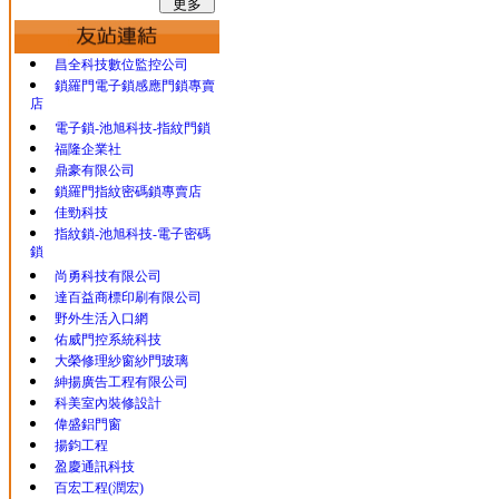
昌全科技數位監控公司
鎖羅門電子鎖感應門鎖專賣
店
電子鎖-池旭科技-指紋門鎖
福隆企業社
鼎豪有限公司
鎖羅門指紋密碼鎖專賣店
佳勁科技
指紋鎖-池旭科技-電子密碼
鎖
尚勇科技有限公司
達百益商標印刷有限公司
野外生活入口網
佑威門控系統科技
大榮修理紗窗紗門玻璃
紳揚廣告工程有限公司
科美室內裝修設計
偉盛鋁門窗
揚鈞工程
盈慶通訊科技
百宏工程(潤宏)