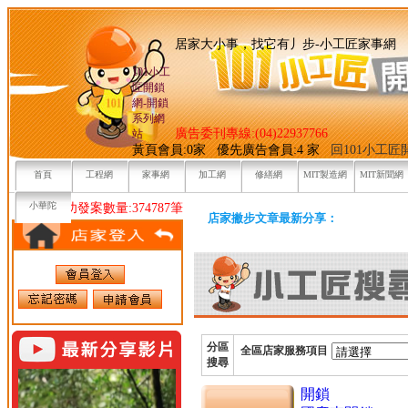
居家大小事，找它有丿步-小
101小工
匠開鎖
網-開鎖
系列網
廣告委刊專線:(04)22937766
站
黃頁會員:0家 優先廣告會員:4 家
回101小工
首頁
工程網
家事網
加工網
修繕網
MIT製造網
MIT新聞網
小華陀
目前已成功發案數量:374787筆
店家撇步文章最新分享：
分區
全區店家服務項目
搜尋
開鎖