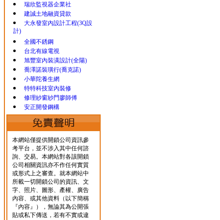
瑞欣監視器企業社
建誠土地融資貸款
大永發室內設計工程(3Q設
計)
全國不銹鋼
台北有線電視
旭豐室內裝潢設計(全陽)
喬澤諾裝璜行(喬克諾)
小華陀養生網
特特科技室內裝修
修理紗窗紗門廖師傅
安正開發鋼構
本網站僅提供開鎖公司資訊參
考平台，並不涉入其中任何諮
詢、交易。本網站對各該開鎖
公司相關資訊亦不作任何實質
或形式上之審查。就本網站中
所載一切開鎖公司的資訊、文
字、照片、圖形、產權、廣告
內容、或其他資料（以下簡稱
『內容』），無論其為公開張
貼或私下傳送，若有不實或違