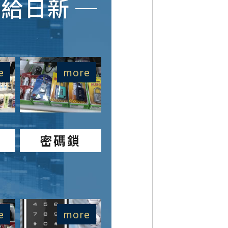
交給日新
e
more
密碼鎖
e
more