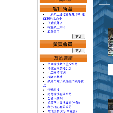
日新鎖王遙控器鐘錶印章-進
口車開鎖,台中
信益鎖匙店
福源鎖王刻印
宏運鎖印
昌全科技數位監控公司
坤儀室內裝修設計
小工匠清潔網
福隆企業社
鎖羅門電子鎖感應門鎖專賣
店
佳勁科技
尚勇科技有限公司
全國不銹鋼
旭豐室內裝潢設計(全陽)
利宇標記有限公司
喬澤諾裝璜行(喬克諾)