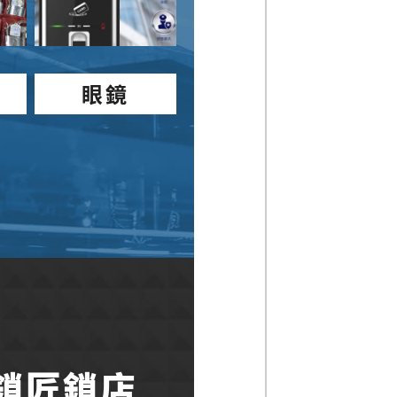
眼鏡
鎖匠鎖店