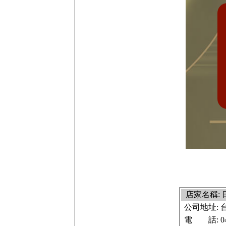
店家名稱:
公司地址:
電 話:
0