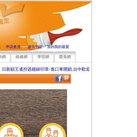
碼
申請會員
廣告刊登
加到我的最愛
車網
維修網
學習網
愛美網
王遙控器鐘錶印章-進口車開鎖,台中歡迎來電洽詢，竭誠為您服務