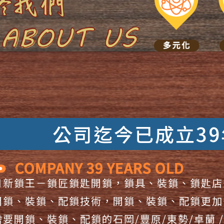
鎖
公司迄今已成立39
日新鎖王－鎖匠鎖匙開鎖，鎖具、裝鎖、鎖匙店
開鎖、裝鎖、配鎖技術，開鎖、裝鎖、配鎖更加
需要開鎖、裝鎖、配鎖的石岡/豐原/東勢/卓蘭 