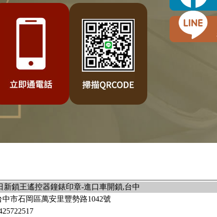
 日新鎖王遙控器鐘錶印章-進口車開鎖,台中
台中市石岡區萬安里豐勢路1042號
425722517