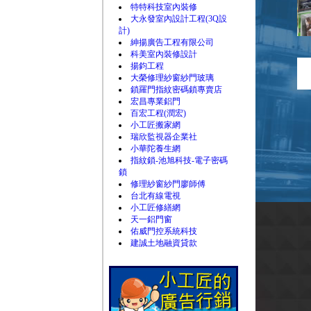
特特科技室內裝修
大永發室內設計工程(3Q設
計)
紳揚廣告工程有限公司
科美室內裝修設計
揚鈞工程
大榮修理紗窗紗門玻璃
鎖羅門指紋密碼鎖專賣店
宏昌專業鋁門
百宏工程(潤宏)
小工匠搬家網
瑞欣監視器企業社
小華陀養生網
指紋鎖-池旭科技-電子密碼
鎖
修理紗窗紗門廖師傅
台北有線電視
小工匠修繕網
天一鋁門窗
佑威門控系統科技
建誠土地融資貸款