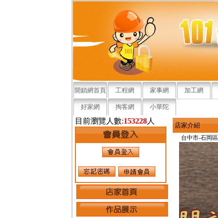
開鎖網首頁
工程網
家事網
加工網
好家網
掏客網
小華陀
目前瀏覽人數:
153228
人
店家介紹
台中市-石岡區
進口車開鎖
台中進口車
石岡進口車
賓士開鎖