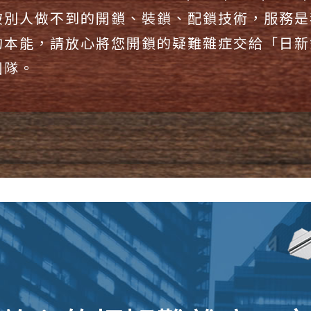
破別人做不到的開鎖、裝鎖、配鎖技術，服務是
的本能，請放心將您開鎖的疑難雜症交給「日新
團隊。