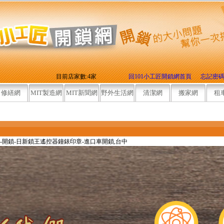
目前店家數:4家
回101小工匠開鎖網首頁
忘記密
修繕網
MIT製造網
MIT新聞網
野外生活網
清潔網
搬家網
租
日新鎖
-開鎖-日新鎖王遙控器鐘錶印章-進口車開鎖,台中
開鎖
開鎖