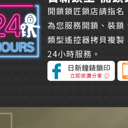
開鎖鎖匠鎖店請指名「
為您服務開鎖、裝鎖
類型遙控器拷貝複製
24小時服務。