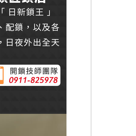
 日新鎖王 」
、配鎖，以及各
，日夜外出全天