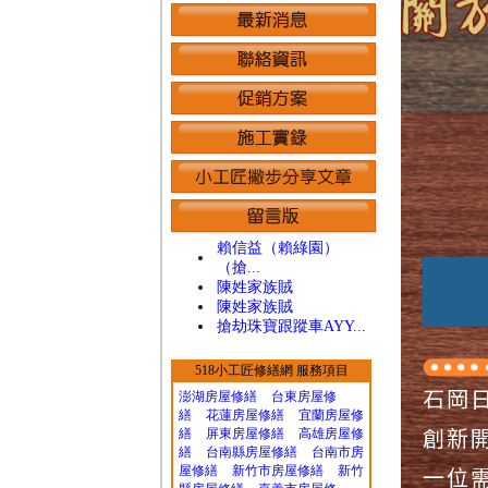
台中賓士開
賴信益（賴綠園）
（搶...
陳姓家族賊
陳姓家族賊
搶劫珠寶跟蹤車AYY...
518小工匠修繕網 服務項目
石岡
澎湖房屋修繕
台東房屋修
繕
花蓮房屋修繕
宜蘭房屋修
創新
繕
屏東房屋修繕
高雄房屋修
繕
台南縣房屋修繕
台南市房
一位
屋修繕
新竹市房屋修繕
新竹