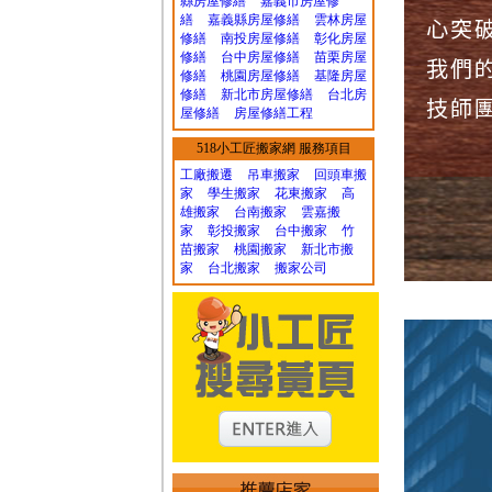
縣房屋修繕
嘉義市房屋修
繕
嘉義縣房屋修繕
雲林房屋
心突
修繕
南投房屋修繕
彰化房屋
修繕
台中房屋修繕
苗栗房屋
我們
修繕
桃園房屋修繕
基隆房屋
修繕
新北市房屋修繕
台北房
技師
屋修繕
房屋修繕工程
518小工匠搬家網 服務項目
工廠搬遷 吊車搬家
回頭車搬
家
學生搬家
花東搬家
高
雄搬家
台南搬家
雲嘉搬
家
彰投搬家
台中搬家
竹
苗搬家
桃園搬家
新北市搬
家
台北搬家
搬家公司