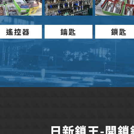
遙控器
鑰匙
鎖匙
日新鎖王-開鎖