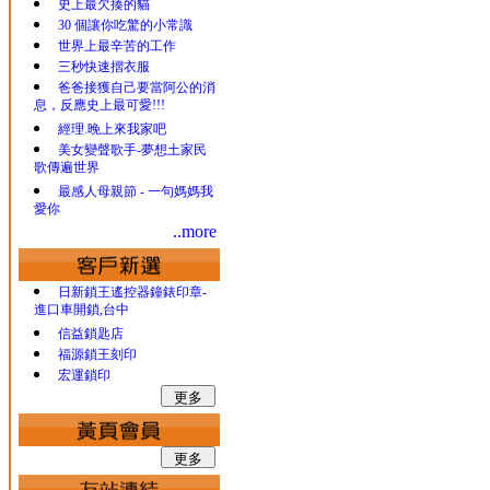
史上最欠揍的貓
30 個讓你吃驚的小常識
世界上最辛苦的工作
三秒快速摺衣服
爸爸接獲自己要當阿公的消
息，反應史上最可愛!!!
經理.晚上來我家吧
美女變聲歌手-夢想土家民
歌傳遍世界
最感人母親節 - 一句媽媽我
愛你
..more
日新鎖王遙控器鐘錶印章-
進口車開鎖,台中
信益鎖匙店
福源鎖王刻印
宏運鎖印