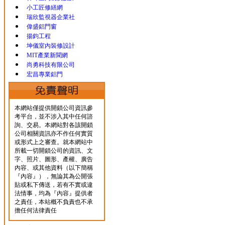
小工匠修繕網
瑞欣監視器企業社
偉盛鋁門窗
揚鈞工程
坤儀室內裝修設計
MIT產業新聞網
尚勇科技有限公司
宏昌專業鋁門
本網站僅提供開鎖公司資訊參
考平台，並不涉入其中任何諮
詢、交易。本網站對各該開鎖
公司相關資訊亦不作任何實質
或形式上之審查。就本網站中
所載一切開鎖公司的資訊、文
字、照片、圖形、產權、廣告
內容、或其他資料（以下簡稱
『內容』），無論其為公開張
貼或私下傳送，若有不實或違
法情事，均為『內容』提供者
之責任，本站概不負責也不承
擔任何法律責任