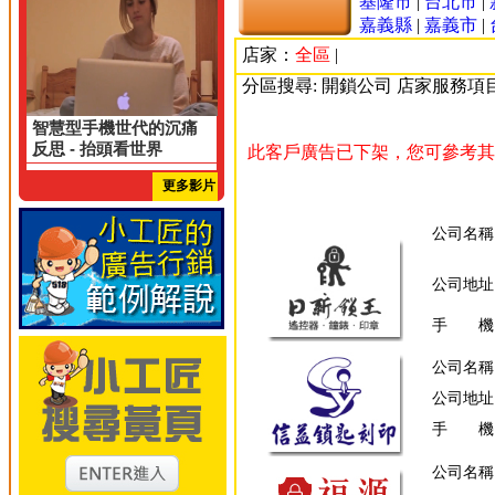
基隆市
|
台北市
|
嘉義縣
|
嘉義市
|
店家：
全區
|
分區搜尋: 開鎖公司 店家服務項
智慧型手機世代的沉痛
反思 - 抬頭看世界
此客戶廣告已下架，您可參考其
更多影片
公司名稱
公司地址
手 機
公司名稱
公司地址
手 機
公司名稱