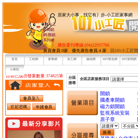
居家大小事，找它有丿步-小
101小工
匠開鎖
網-開鎖
系列網
廣告委刊專線:(04)22937766
站
黃頁會員:0家 優先廣告會員:4 家
回101小工匠
首頁
工程網
家事網
加工網
修繕網
MIT製造網
MIT新聞網
小華陀
目前已成功發案數量:374825筆
分區
全區店家服務項目
搜尋
開鎖
國產車開鎖
磁力鎖開鎖
監視系統安裝
原子章