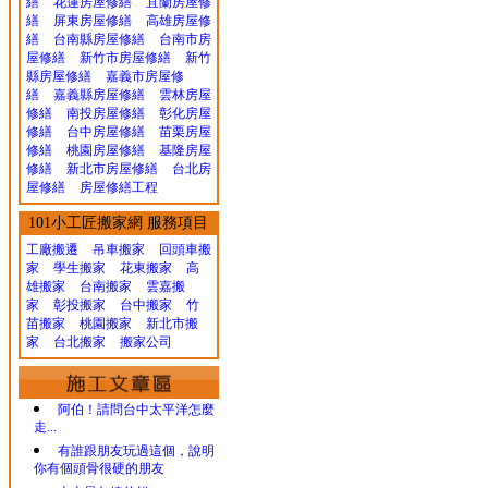
繕
花蓮房屋修繕
宜蘭房屋修
繕
屏東房屋修繕
高雄房屋修
繕
台南縣房屋修繕
台南市房
屋修繕
新竹市房屋修繕
新竹
縣房屋修繕
嘉義市房屋修
繕
嘉義縣房屋修繕
雲林房屋
修繕
南投房屋修繕
彰化房屋
修繕
台中房屋修繕
苗栗房屋
修繕
桃園房屋修繕
基隆房屋
修繕
新北市房屋修繕
台北房
屋修繕
房屋修繕工程
101小工匠搬家網 服務項目
工廠搬遷 吊車搬家
回頭車搬
家
學生搬家
花東搬家
高
雄搬家
台南搬家
雲嘉搬
家
彰投搬家
台中搬家
竹
苗搬家
桃園搬家
新北市搬
家
台北搬家
搬家公司
阿伯！請問台中太平洋怎麼
走...
有誰跟朋友玩過這個，說明
你有個頭骨很硬的朋友