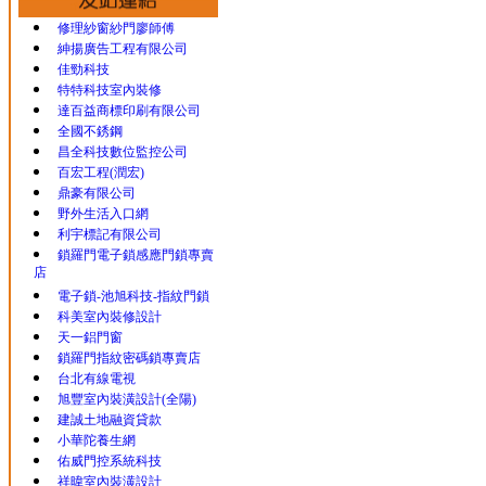
修理紗窗紗門廖師傅
紳揚廣告工程有限公司
佳勁科技
特特科技室內裝修
達百益商標印刷有限公司
全國不銹鋼
昌全科技數位監控公司
百宏工程(潤宏)
鼎豪有限公司
野外生活入口網
利宇標記有限公司
鎖羅門電子鎖感應門鎖專賣
店
電子鎖-池旭科技-指紋門鎖
科美室內裝修設計
天一鋁門窗
鎖羅門指紋密碼鎖專賣店
台北有線電視
旭豐室內裝潢設計(全陽)
建誠土地融資貸款
小華陀養生網
佑威門控系統科技
祥暐室內裝潢設計