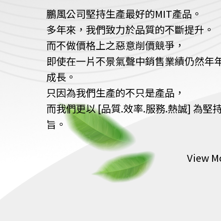
鵬風公司堅持生產最好的MIT產品。
多年來，我們致力於品質的不斷提升。
而不做價格上之惡意削價競爭，
即使在一片不景氣聲中銷售業績仍然年
成長。
只因為我們生產的不只是產品，
而我們更以 [品質.效率.服務.熱誠] 為堅
旨。
View M