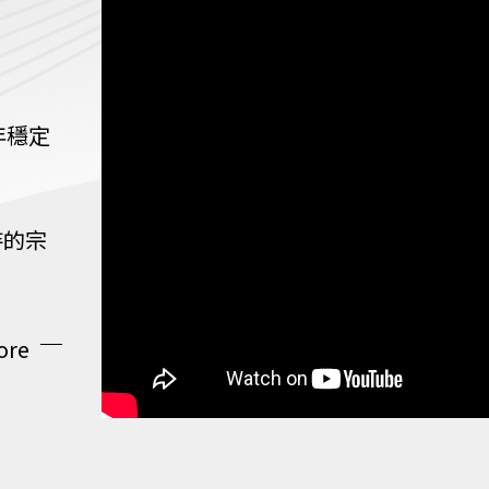
年穩定
持的宗
ore