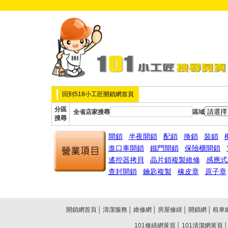
回到518小工匠開鎖網首頁
分區
全省店家搜尋
區域
搜尋
開鎖
半夜開鎖
配鎖
換鎖
裝鎖
進口車開鎖
鐵門開鎖
保險櫃開鎖
遙控器拷貝
晶片鎖複製維修
感應式
查封開鎖
鑰匙複製
橡皮章
原子章
開鎖網首頁
│
清潔服務
│
維修網
│
房屋修繕
│
開鎖網
│
租車
101修繕網黃頁
│
101清潔網黃頁
│