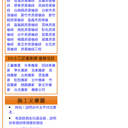
繕
花蓮房屋修繕
宜蘭房屋修
繕
屏東房屋修繕
高雄房屋修
繕
台南縣房屋修繕
台南市房
屋修繕
新竹市房屋修繕
新竹
縣房屋修繕
嘉義市房屋修
繕
嘉義縣房屋修繕
雲林房屋
修繕
南投房屋修繕
彰化房屋
修繕
台中房屋修繕
苗栗房屋
修繕
桃園房屋修繕
基隆房屋
修繕
新北市房屋修繕
台北房
屋修繕
房屋修繕工程
101小工匠搬家網 服務項目
工廠搬遷 吊車搬家
回頭車搬
家
學生搬家
花東搬家
高
雄搬家
台南搬家
雲嘉搬
家
彰投搬家
台中搬家
竹
苗搬家
桃園搬家
新北市搬
家
台北搬家
搬家公司
阿伯！請問台中太平洋怎麼
走...
有誰跟朋友玩過這個，說明
你有個頭骨很硬的朋友