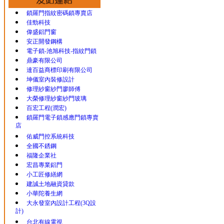
鎖羅門指紋密碼鎖專賣店
佳勁科技
偉盛鋁門窗
安正開發鋼構
電子鎖-池旭科技-指紋門鎖
鼎豪有限公司
達百益商標印刷有限公司
坤儀室內裝修設計
修理紗窗紗門廖師傅
大榮修理紗窗紗門玻璃
百宏工程(潤宏)
鎖羅門電子鎖感應門鎖專賣
店
佑威門控系統科技
全國不銹鋼
福隆企業社
宏昌專業鋁門
小工匠修繕網
建誠土地融資貸款
小華陀養生網
大永發室內設計工程(3Q設
計)
台北有線電視