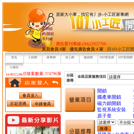
居家大小事，找它有丿步-小
101小工
匠開鎖
網-開鎖
系列網
廣告委刊專線:(04)22937766
站
黃頁會員:0家 優先廣告會員:4 家
回101小工匠
首頁
工程網
家事網
加工網
修繕網
MIT製造網
MIT新聞網
小華陀
目前已成功發案數量:374796筆
分區
全區店家服務項目
搜尋
開鎖
國產車開鎖
磁力鎖開鎖
監視系統安裝
原子章