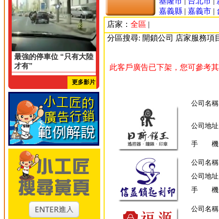
基隆市
|
台北市
|
嘉義縣
|
嘉義市
|
店家：
全區
|
分區搜尋: 開鎖公司 店家服務項
最強的停車位 “只有大陸
才有”
此客戶廣告已下架，您可參考其
更多影片
公司名稱
公司地址
手 機
公司名稱
公司地址
手 機
公司名稱