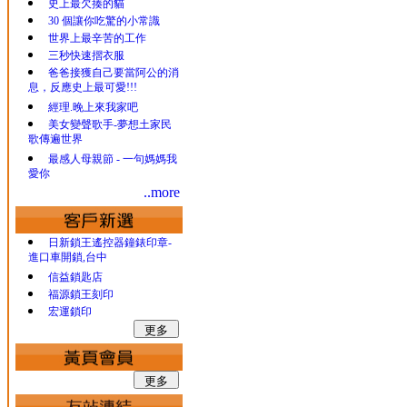
史上最欠揍的貓
30 個讓你吃驚的小常識
世界上最辛苦的工作
三秒快速摺衣服
爸爸接獲自己要當阿公的消
息，反應史上最可愛!!!
經理.晚上來我家吧
美女變聲歌手-夢想土家民
歌傳遍世界
最感人母親節 - 一句媽媽我
愛你
..more
日新鎖王遙控器鐘錶印章-
進口車開鎖,台中
信益鎖匙店
福源鎖王刻印
宏運鎖印