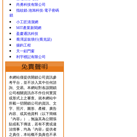
尚勇科技有限公司
指紋鎖-池旭科技-電子密碼
鎖
小工匠清潔網
MIT產業新聞網
盈慶通訊科技
喬澤諾裝璜行(喬克諾)
揚鈞工程
天一鋁門窗
利宇標記有限公司
本網站僅提供開鎖公司資訊參
考平台，並不涉入其中任何諮
詢、交易。本網站對各該開鎖
公司相關資訊亦不作任何實質
或形式上之審查。就本網站中
所載一切開鎖公司的資訊、文
字、照片、圖形、產權、廣告
內容、或其他資料（以下簡稱
『內容』），無論其為公開張
貼或私下傳送，若有不實或違
法情事，均為『內容』提供者
之責任，本站概不負責也不承