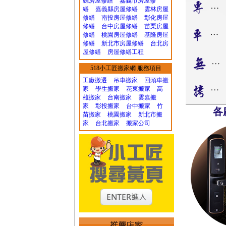
縣房屋修繕
嘉義市房屋修
繕
嘉義縣房屋修繕
雲林房屋
修繕
南投房屋修繕
彰化房屋
修繕
台中房屋修繕
苗栗房屋
修繕
桃園房屋修繕
基隆房屋
修繕
新北市房屋修繕
台北房
屋修繕
房屋修繕工程
518小工匠搬家網 服務項目
工廠搬遷 吊車搬家
回頭車搬
家
學生搬家
花東搬家
高
雄搬家
台南搬家
雲嘉搬
家
彰投搬家
台中搬家
竹
各
苗搬家
桃園搬家
新北市搬
家
台北搬家
搬家公司