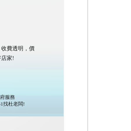
，收費透明，價
店家!
府服務
061找杜老闆!