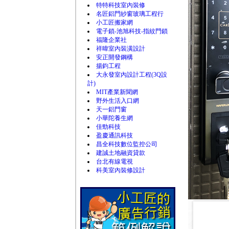
特特科技室內裝修
名匠鋁門紗窗玻璃工程行
小工匠搬家網
電子鎖-池旭科技-指紋門鎖
福隆企業社
祥暐室內裝潢設計
安正開發鋼構
揚鈞工程
大永發室內設計工程(3Q設
計)
MIT產業新聞網
野外生活入口網
天一鋁門窗
小華陀養生網
佳勁科技
盈慶通訊科技
昌全科技數位監控公司
建誠土地融資貸款
台北有線電視
科美室內裝修設計