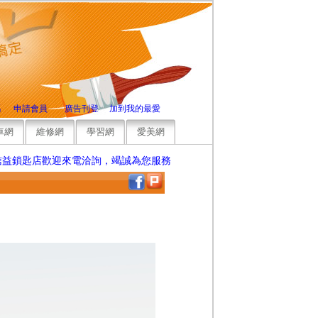
碼
申請會員
廣告刊登
加到我的最愛
車網
維修網
學習網
愛美網
匙店歡迎來電洽詢，竭誠為您服務