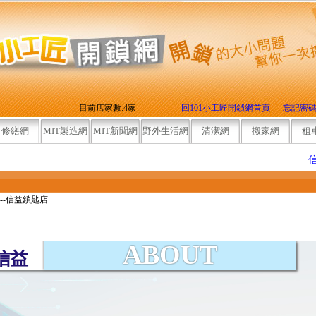
目前店家數:4家
回101小工匠開鎖網首頁
忘記密
修繕網
MIT製造網
MIT新聞網
野外生活網
清潔網
搬家網
租
信益鎖
--信益鎖匙店
ABOUT
信益