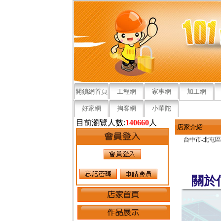
開鎖網首頁
工程網
家事網
加工網
好家網
掏客網
小華陀
目前瀏覽人數:
140660
人
店家介紹
台中市-北屯區
關於