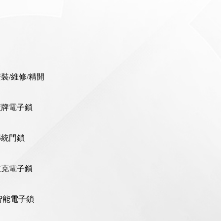
裝/維修/精開
廠牌電子鎖
傳統門鎖
拉克電子鎖
C智能電子鎖