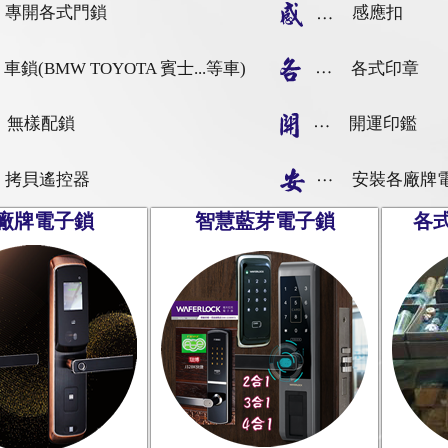
專開各式門鎖
感應扣
車鎖(BMW TOYOTA 賓士...等車)
各式印章
無樣配鎖
開運印鑑
拷貝遙控器
安裝各廠牌
廠牌電子鎖
智慧藍芽電子鎖
各