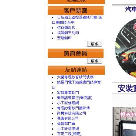
汽
日新鎖王遙控器鐘錶印章-進
口車開鎖,台中
信益鎖匙店
福源鎖王刻印
宏運鎖印
大榮修理紗窗紗門玻璃
鎖羅門電子鎖感應門鎖專賣
安裝
店
宏昌專業鋁門
喬澤諾裝璜行(喬克諾)
小工匠修繕網
修理紗窗紗門廖師傅
尚勇科技有限公司
鼎豪有限公司
偉盛鋁門窗
小工匠清潔網
百宏工程(潤宏)