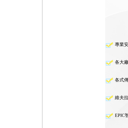
專業安
各大
各式
維夫
EPI