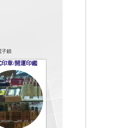
電子鎖
式印章/開運印鑑