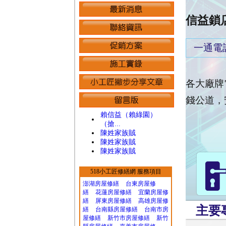
信益鎖
一通電
各大廠牌
錢公道，
賴信益（賴綠園）
（搶...
陳姓家族賊
陳姓家族賊
陳姓家族賊
518小工匠修繕網 服務項目
澎湖房屋修繕
台東房屋修
繕
花蓮房屋修繕
宜蘭房屋修
繕
屏東房屋修繕
高雄房屋修
主要
繕
台南縣房屋修繕
台南市房
屋修繕
新竹市房屋修繕
新竹