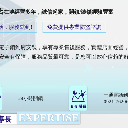
店
在地經營多年，誠信起家，開鎖/裝鎖經驗豐富
話，服務就到!
免費提供專業防盜諮詢
電子鎖到府安裝，享有專業售後服務，實體店面經營
安全有保障，服務品質最可靠，是您可以放心信賴的好
一通電話到
24小時開鎖
0921-762
EXPERTISE
專長