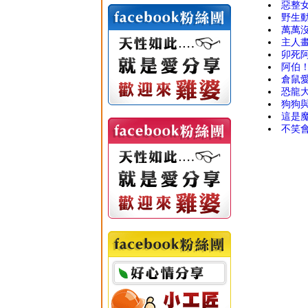
惡整
野生
萬萬沒
主人
卯死
阿伯！
倉鼠愛
恐龍
狗狗與
這是魔
不笑