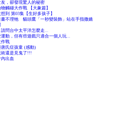
女友，卻發現驚人的秘密
動物觸碰大作戰 【大象篇】
想到 第03集【生好多孩子】
畫畫不理牠 貓頭鷹「一秒變裝飾」站在手指撒嬌
阿
請問台中太平洋怎麼走...
運動，但有些遊戲只適合一個人玩...
大作戰
唐氏症孩童 (感動)
術還是見鬼了!!!
會內出血