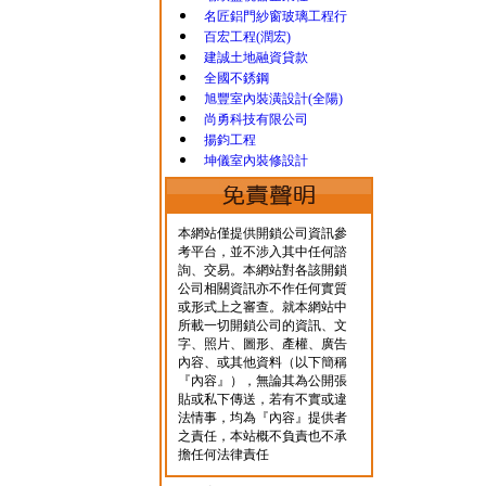
名匠鋁門紗窗玻璃工程行
百宏工程(潤宏)
建誠土地融資貸款
全國不銹鋼
旭豐室內裝潢設計(全陽)
尚勇科技有限公司
揚鈞工程
坤儀室內裝修設計
本網站僅提供開鎖公司資訊參
考平台，並不涉入其中任何諮
詢、交易。本網站對各該開鎖
公司相關資訊亦不作任何實質
或形式上之審查。就本網站中
所載一切開鎖公司的資訊、文
字、照片、圖形、產權、廣告
內容、或其他資料（以下簡稱
『內容』），無論其為公開張
貼或私下傳送，若有不實或違
法情事，均為『內容』提供者
之責任，本站概不負責也不承
擔任何法律責任