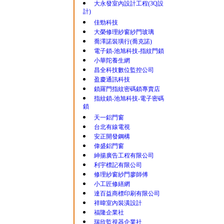
大永發室內設計工程(3Q設
計)
佳勁科技
大榮修理紗窗紗門玻璃
喬澤諾裝璜行(喬克諾)
電子鎖-池旭科技-指紋門鎖
小華陀養生網
昌全科技數位監控公司
盈慶通訊科技
鎖羅門指紋密碼鎖專賣店
指紋鎖-池旭科技-電子密碼
鎖
天一鋁門窗
台北有線電視
安正開發鋼構
偉盛鋁門窗
紳揚廣告工程有限公司
利宇標記有限公司
修理紗窗紗門廖師傅
小工匠修繕網
達百益商標印刷有限公司
祥暐室內裝潢設計
福隆企業社
瑞欣監視器企業社