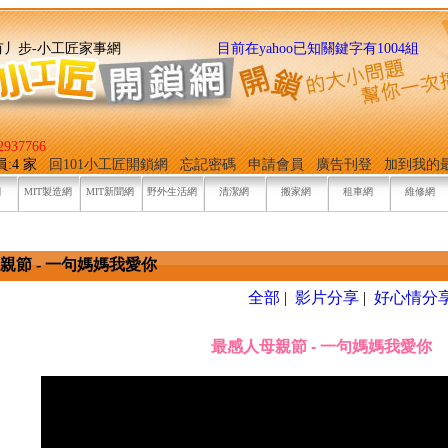
找它有丿步-小工匠家事網
目前在yahoo已知關鍵字有1004組
937766
員:4 家
回101小工匠開鎖網
忘記密碼
申請會員
廣告刊登
加到我的
網
MIT製造網
MIT新聞網
野外生活網
清潔網
搬家網
租車網
維修網
親節 - 一句媽媽我愛你
全部
|
影片分享
|
好心情分
最感人母親節 - 一句媽媽我愛你