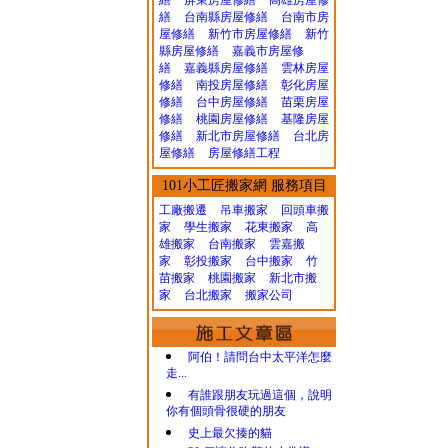
繕
屏東房屋修繕
高雄房屋修
繕
台南縣房屋修繕
台南市房
屋修繕
新竹市房屋修繕
新竹
縣房屋修繕
嘉義市房屋修
繕
嘉義縣房屋修繕
雲林房屋
修繕
南投房屋修繕
彰化房屋
修繕
台中房屋修繕
苗栗房屋
修繕
桃園房屋修繕
基隆房屋
修繕
新北市房屋修繕
台北房
屋修繕
房屋修繕工程
101小工匠搬家網 服務項目
工廠搬遷 吊車搬家
回頭車搬
家
學生搬家
花東搬家
高
雄搬家
台南搬家
雲嘉搬
家
彰投搬家
台中搬家
竹
苗搬家
桃園搬家
新北市搬
家
台北搬家
搬家公司
阿伯！請問台中太平洋怎麼
走...
有誰跟朋友玩過這個，說明
你有個頭骨很硬的朋友
史上最欠揍的貓