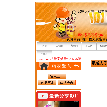
居家大小事，
101小工
匠開鎖
網-開鎖
系列網
廣告委刊專線:(04)22
站
黃頁會員:0家 優先廣告會
首頁
工程網
家事網
加工網
修繕
小華陀
目前已成功發案數量:374795筆
最感人母