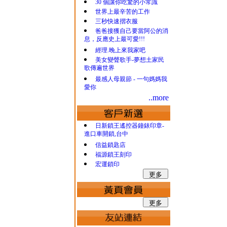
30 個讓你吃驚的小常識
世界上最辛苦的工作
三秒快速摺衣服
爸爸接獲自己要當阿公的消
息，反應史上最可愛!!!
經理.晚上來我家吧
美女變聲歌手-夢想土家民
歌傳遍世界
最感人母親節 - 一句媽媽我
愛你
..more
日新鎖王遙控器鐘錶印章-
進口車開鎖,台中
信益鎖匙店
福源鎖王刻印
宏運鎖印