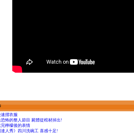
:
快速摺衣服
恐怖的整人節目 屍體從棺材掉出!
吃完檸檬後的表情
達人秀》四川洗碗工 喜感十足!