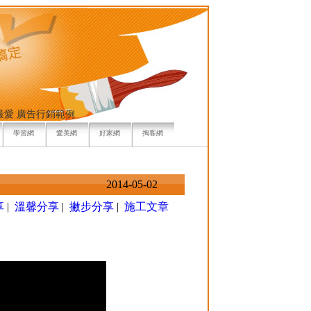
最愛
廣告行銷範例
學習網
愛美網
好家網
掏客網
2014-05-02
享
|
溫馨分享
|
撇步分享
|
施工文章