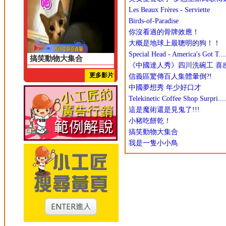
Les Beaux Frères - Serviette
Birds-of-Paradise
你沒看過的骨牌效應！
大概是地球上最聰明的狗！！
Special Head - America's Got T...
搞笑動物大集合
《中國達人秀》四川洗碗工 喜
更多影片
信義區驚傳百人集體暈倒?!
中國夢想秀 年少好口才
Telekinetic Coffee Shop Surpri....
這是魔術還是見鬼了!!!
小豬吃餅乾！
搞笑動物大集合
我是一隻小小鳥