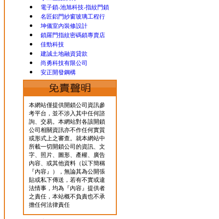
電子鎖-池旭科技-指紋門鎖
名匠鋁門紗窗玻璃工程行
坤儀室內裝修設計
鎖羅門指紋密碼鎖專賣店
佳勁科技
建誠土地融資貸款
尚勇科技有限公司
安正開發鋼構
本網站僅提供開鎖公司資訊參
考平台，並不涉入其中任何諮
詢、交易。本網站對各該開鎖
公司相關資訊亦不作任何實質
或形式上之審查。就本網站中
所載一切開鎖公司的資訊、文
字、照片、圖形、產權、廣告
內容、或其他資料（以下簡稱
『內容』），無論其為公開張
貼或私下傳送，若有不實或違
法情事，均為『內容』提供者
之責任，本站概不負責也不承
擔任何法律責任