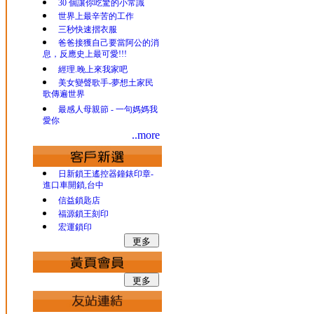
30 個讓你吃驚的小常識
世界上最辛苦的工作
三秒快速摺衣服
爸爸接獲自己要當阿公的消
息，反應史上最可愛!!!
經理.晚上來我家吧
美女變聲歌手-夢想土家民
歌傳遍世界
最感人母親節 - 一句媽媽我
愛你
..more
日新鎖王遙控器鐘錶印章-
進口車開鎖,台中
信益鎖匙店
福源鎖王刻印
宏運鎖印