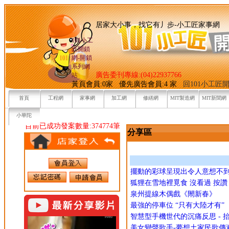
居家大小事，找它有丿步-小
101小工
匠開鎖
網-開鎖
系列網
廣告委刊專線:(04)22937766
站
黃頁會員:0家 優先廣告會員:4 家
回101小工匠
首頁
工程網
家事網
加工網
修繕網
MIT製造網
MIT新聞網
小華陀
目前已成功發案數量:374774筆
分享區
擺動的彩球呈現出令人意想不
狐狸在雪地裡覓食 沒看過 按讚
泉州提線木偶戲《閙新春》
最強的停車位 “只有大陸才有”
智慧型手機世代的沉痛反思 - 
美女變聲歌手-夢想土家民歌傳