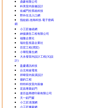
鼎豪有限公司
科美室內裝修設計
佑威門控系統科技
野外生活入口網
指紋鎖-池旭科技-電子密碼
鎖
小工匠修繕網
紳揚廣告工程有限公司
福隆企業社
瑞欣監視器企業社
百宏工程(潤宏)
小華陀養生網
大永發室內設計工程(3Q設
計)
盈慶通訊科技
台北有線電視
祥暐室內裝潢設計
揚鈞工程
特特科技室內裝修
宏昌專業鋁門
達百益商標印刷有限公司
天一鋁門窗
小工匠清潔網
小工匠搬家網