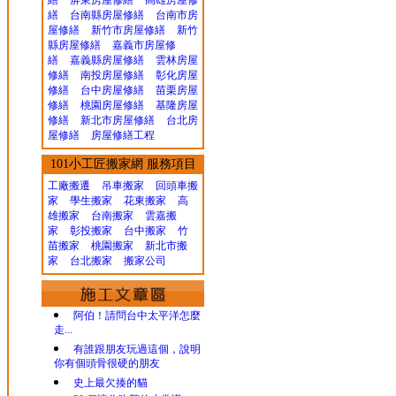
繕
屏東房屋修繕
高雄房屋修
繕
台南縣房屋修繕
台南市房
屋修繕
新竹市房屋修繕
新竹
縣房屋修繕
嘉義市房屋修
繕
嘉義縣房屋修繕
雲林房屋
修繕
南投房屋修繕
彰化房屋
修繕
台中房屋修繕
苗栗房屋
修繕
桃園房屋修繕
基隆房屋
修繕
新北市房屋修繕
台北房
屋修繕
房屋修繕工程
101小工匠搬家網 服務項目
工廠搬遷 吊車搬家
回頭車搬
家
學生搬家
花東搬家
高
雄搬家
台南搬家
雲嘉搬
家
彰投搬家
台中搬家
竹
苗搬家
桃園搬家
新北市搬
家
台北搬家
搬家公司
阿伯！請問台中太平洋怎麼
走...
有誰跟朋友玩過這個，說明
你有個頭骨很硬的朋友
史上最欠揍的貓