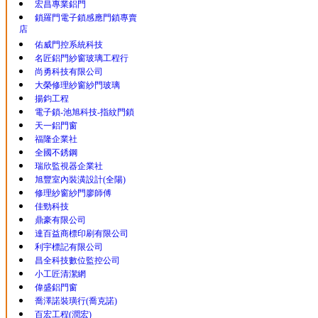
宏昌專業鋁門
鎖羅門電子鎖感應門鎖專賣
店
佑威門控系統科技
名匠鋁門紗窗玻璃工程行
尚勇科技有限公司
大榮修理紗窗紗門玻璃
揚鈞工程
電子鎖-池旭科技-指紋門鎖
天一鋁門窗
福隆企業社
全國不銹鋼
瑞欣監視器企業社
旭豐室內裝潢設計(全陽)
修理紗窗紗門廖師傅
佳勁科技
鼎豪有限公司
達百益商標印刷有限公司
利宇標記有限公司
昌全科技數位監控公司
小工匠清潔網
偉盛鋁門窗
喬澤諾裝璜行(喬克諾)
百宏工程(潤宏)