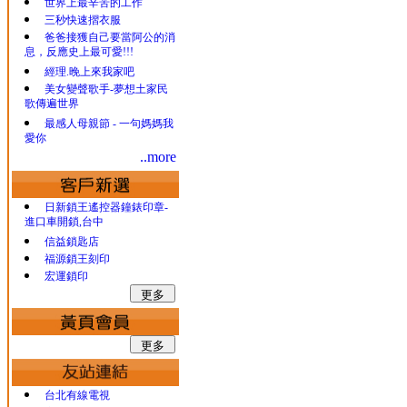
世界上最辛苦的工作
三秒快速摺衣服
爸爸接獲自己要當阿公的消
息，反應史上最可愛!!!
經理.晚上來我家吧
美女變聲歌手-夢想土家民
歌傳遍世界
最感人母親節 - 一句媽媽我
愛你
..more
日新鎖王遙控器鐘錶印章-
進口車開鎖,台中
信益鎖匙店
福源鎖王刻印
宏運鎖印
台北有線電視