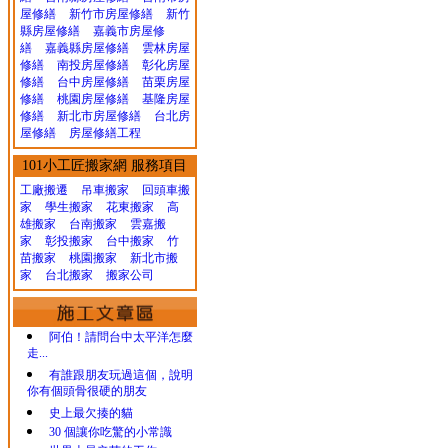
屋修繕
新竹市房屋修繕
新竹
縣房屋修繕
嘉義市房屋修
繕
嘉義縣房屋修繕
雲林房屋
修繕
南投房屋修繕
彰化房屋
修繕
台中房屋修繕
苗栗房屋
修繕
桃園房屋修繕
基隆房屋
修繕
新北市房屋修繕
台北房
屋修繕
房屋修繕工程
101小工匠搬家網 服務項目
工廠搬遷 吊車搬家
回頭車搬
家
學生搬家
花東搬家
高
雄搬家
台南搬家
雲嘉搬
家
彰投搬家
台中搬家
竹
苗搬家
桃園搬家
新北市搬
家
台北搬家
搬家公司
阿伯！請問台中太平洋怎麼
走...
有誰跟朋友玩過這個，說明
你有個頭骨很硬的朋友
史上最欠揍的貓
30 個讓你吃驚的小常識