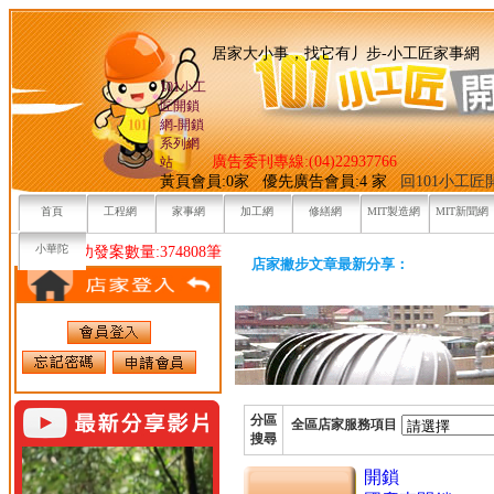
居家大小事，找它有丿步-小
101小工
匠開鎖
網-開鎖
系列網
廣告委刊專線:(04)22937766
站
黃頁會員:0家 優先廣告會員:4 家
回101小工
首頁
工程網
家事網
加工網
修繕網
MIT製造網
MIT新聞網
小華陀
目前已成功發案數量:374808筆
店家撇步文章最新分享：
分區
全區店家服務項目
搜尋
開鎖