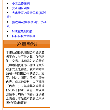
小工匠修繕網
安正開發鋼構
大永發室內設計工程(3Q設
計)
指紋鎖-池旭科技-電子密碼
鎖
MIT產業新聞網
特特科技室內裝修
本網站僅提供開鎖公司資訊參
考平台，並不涉入其中任何諮
詢、交易。本網站對各該開鎖
公司相關資訊亦不作任何實質
或形式上之審查。就本網站中
所載一切開鎖公司的資訊、文
字、照片、圖形、產權、廣告
內容、或其他資料（以下簡稱
『內容』），無論其為公開張
貼或私下傳送，若有不實或違
法情事，均為『內容』提供者
之責任，本站概不負責也不承
擔任何法律責任