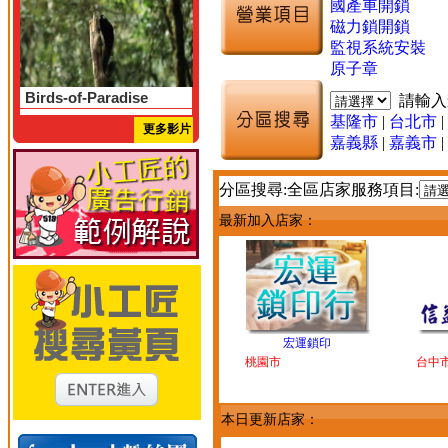
國產車開鎖
磁力鎖開鎖
監視系統安裝
原子章
Birds-of-Paradise
請輸
基隆市
|
台北市
|
更多影片
嘉義縣
|
嘉義市
|
分區搜尋:全區店家服務項目:
最新加入店家：
宏運鎖印
桃園市
台中
本日更新店家：