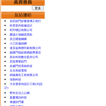
名匠鋁門紗窗玻璃工程行
科美室內裝修設計
利宇標記有限公司
建誠土地融資貸款
安正開發鋼構
小工匠修繕網
達百益商標印刷有限公司
鎖羅門指紋密碼鎖專賣店
昌全科技數位監控公司
宏昌專業鋁門
佑威門控系統科技
台北有線電視
紳揚廣告工程有限公司
佳勁科技
大永發室內設計工程(3Q設
計)
野外生活入口網
盈慶通訊科技
偉盛鋁門窗