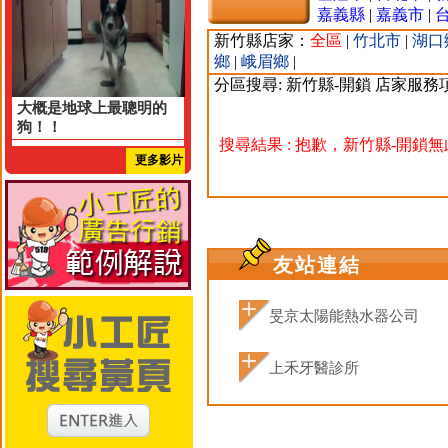
嘉義縣
|
嘉義市
|
新竹縣店家：
全區
|
竹北市
|
湖口
鄉
|
峨眉鄉
|
分區搜尋: 新竹縣-開鎖 店家服務
大概是地球上最聰明的
狗！！
搜尋結果 : 抱歉，新竹縣-開鎖
更多影片
友站連結
旻京太陽能熱水器公司
上禾牙醫診所