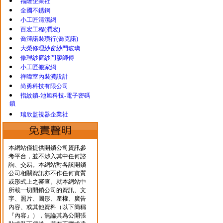
福隆企業社
全國不銹鋼
小工匠清潔網
百宏工程(潤宏)
喬澤諾裝璜行(喬克諾)
大榮修理紗窗紗門玻璃
修理紗窗紗門廖師傅
小工匠搬家網
祥暐室內裝潢設計
尚勇科技有限公司
指紋鎖-池旭科技-電子密碼
鎖
瑞欣監視器企業社
本網站僅提供開鎖公司資訊參
考平台，並不涉入其中任何諮
詢、交易。本網站對各該開鎖
公司相關資訊亦不作任何實質
或形式上之審查。就本網站中
所載一切開鎖公司的資訊、文
字、照片、圖形、產權、廣告
內容、或其他資料（以下簡稱
『內容』），無論其為公開張