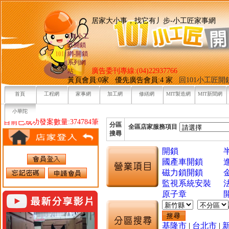
居家大小事，找它有丿步-小工
101小工
匠開鎖
網-開鎖
系列網
廣告委刊專線:(04)22937766
站
黃頁會員:0家 優先廣告會員:4 家
回101小工匠
首頁
工程網
家事網
加工網
修繕網
MIT製造網
MIT新聞網
小華陀
目前已成功發案數量:374784筆
分區
全區店家服務項目
搜尋
開鎖
國產車開鎖
磁力鎖開鎖
監視系統安裝
原子章
基隆市
|
台北市
|