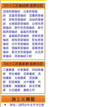
101小工匠修繕網 服務項目
澎湖房屋修繕
台東房屋修
繕
花蓮房屋修繕
宜蘭房屋修
繕
屏東房屋修繕
高雄房屋修
繕
台南縣房屋修繕
台南市房
屋修繕
新竹市房屋修繕
新竹
縣房屋修繕
嘉義市房屋修
繕
嘉義縣房屋修繕
雲林房屋
修繕
南投房屋修繕
彰化房屋
修繕
台中房屋修繕
苗栗房屋
修繕
桃園房屋修繕
基隆房屋
修繕
新北市房屋修繕
台北房
屋修繕
房屋修繕工程
101小工匠搬家網 服務項目
工廠搬遷 吊車搬家
回頭車搬
家
學生搬家
花東搬家
高
雄搬家
台南搬家
雲嘉搬
家
彰投搬家
台中搬家
竹
苗搬家
桃園搬家
新北市搬
家
台北搬家
搬家公司
阿伯！請問台中太平洋怎麼