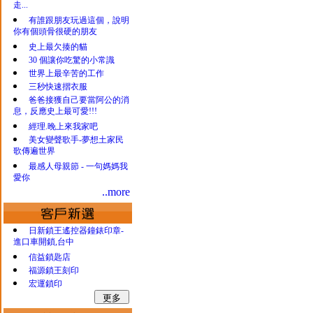
走...
有誰跟朋友玩過這個，說明
你有個頭骨很硬的朋友
史上最欠揍的貓
30 個讓你吃驚的小常識
世界上最辛苦的工作
三秒快速摺衣服
爸爸接獲自己要當阿公的消
息，反應史上最可愛!!!
經理.晚上來我家吧
美女變聲歌手-夢想土家民
歌傳遍世界
最感人母親節 - 一句媽媽我
愛你
..more
日新鎖王遙控器鐘錶印章-
進口車開鎖,台中
信益鎖匙店
福源鎖王刻印
宏運鎖印