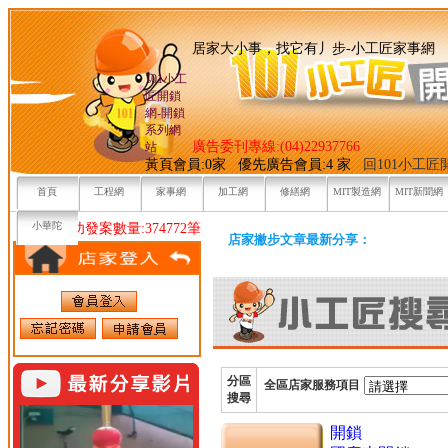
居家大小事，找它有丿步-小
101小工
匠開鎖
網-開鎖
系列網
廣告委刊專線:(04)22937766
站
黃頁會員:0家 優先廣告會員:4 家
回101小工
首頁
工程網
家事網
加工網
修繕網
MIT製造網
MIT新聞網
小華陀
目前已成功發案數量:374772筆
店家撇步文章最新分享：
分區
全區店家服務項目
搜尋
開鎖