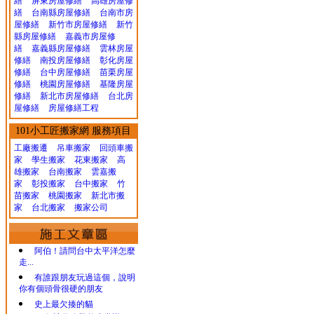
繕
屏東房屋修繕
高雄房屋修
繕
台南縣房屋修繕
台南市房
屋修繕
新竹市房屋修繕
新竹
縣房屋修繕
嘉義市房屋修
繕
嘉義縣房屋修繕
雲林房屋
修繕
南投房屋修繕
彰化房屋
修繕
台中房屋修繕
苗栗房屋
修繕
桃園房屋修繕
基隆房屋
修繕
新北市房屋修繕
台北房
屋修繕
房屋修繕工程
101小工匠搬家網 服務項目
工廠搬遷 吊車搬家
回頭車搬
家
學生搬家
花東搬家
高
雄搬家
台南搬家
雲嘉搬
家
彰投搬家
台中搬家
竹
苗搬家
桃園搬家
新北市搬
家
台北搬家
搬家公司
阿伯！請問台中太平洋怎麼
走...
有誰跟朋友玩過這個，說明
你有個頭骨很硬的朋友
史上最欠揍的貓