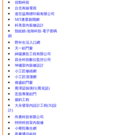
佳勁科技
台北有線電視
達百益商標印刷有限公司
MIT產業新聞網
科美室內裝修設計
指紋鎖-池旭科技-電子密碼
鎖
野外生活入口網
天一鋁門窗
紳揚廣告工程有限公司
昌全科技數位監控公司
坤儀室內裝修設計
小工匠修繕網
小工匠清潔網
偉盛鋁門窗
喬澤諾裝璜行(喬克諾)
宏昌專業鋁門
揚鈞工程
大永發室內設計工程(3Q設
計)
尚勇科技有限公司
特特科技室內裝修
小華陀養生網
盈慶通訊科技