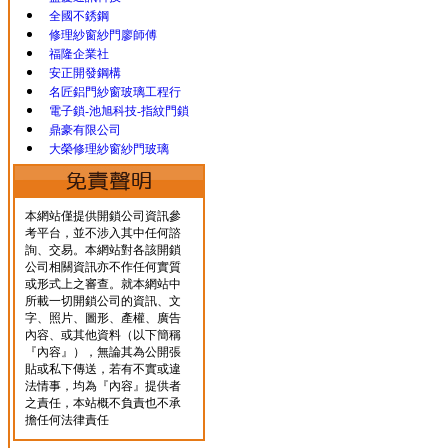
全國不銹鋼
修理紗窗紗門廖師傅
福隆企業社
安正開發鋼構
名匠鋁門紗窗玻璃工程行
電子鎖-池旭科技-指紋門鎖
鼎豪有限公司
大榮修理紗窗紗門玻璃
本網站僅提供開鎖公司資訊參
考平台，並不涉入其中任何諮
詢、交易。本網站對各該開鎖
公司相關資訊亦不作任何實質
或形式上之審查。就本網站中
所載一切開鎖公司的資訊、文
字、照片、圖形、產權、廣告
內容、或其他資料（以下簡稱
『內容』），無論其為公開張
貼或私下傳送，若有不實或違
法情事，均為『內容』提供者
之責任，本站概不負責也不承
擔任何法律責任