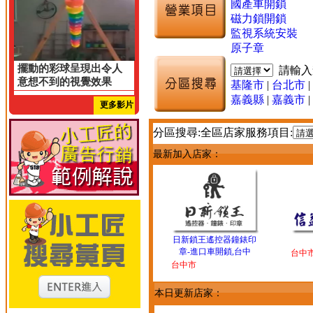
國產車開鎖
磁力鎖開鎖
監視系統安裝
原子章
擺動的彩球呈現出令人
請輸
意想不到的視覺效果
基隆市
|
台北市
|
嘉義縣
|
嘉義市
|
更多影片
分區搜尋:全區店家服務項目:
最新加入店家：
日新鎖王遙控器鐘錶印
章-進口車開鎖,台中
台中
台中市
本日更新店家：