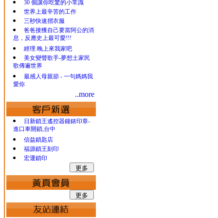
30 個讓你吃驚的小常識
世界上最辛苦的工作
三秒快速摺衣服
爸爸接獲自己要當阿公的消
息，反應史上最可愛!!!
經理.晚上來我家吧
美女變聲歌手-夢想土家民
歌傳遍世界
最感人母親節 - 一句媽媽我
愛你
..more
日新鎖王遙控器鐘錶印章-
進口車開鎖,台中
信益鎖匙店
福源鎖王刻印
宏運鎖印