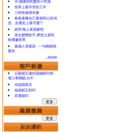
30 個讓你吃驚的小常識
世界上最辛苦的工作
三秒快速摺衣服
爸爸接獲自己要當阿公的消
息，反應史上最可愛!!!
經理.晚上來我家吧
美女變聲歌手-夢想土家民
歌傳遍世界
最感人母親節 - 一句媽媽我
愛你
..more
日新鎖王遙控器鐘錶印章-
進口車開鎖,台中
信益鎖匙店
福源鎖王刻印
宏運鎖印