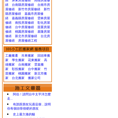
繕
屏東房屋修繕
高雄房屋修
繕
台南縣房屋修繕
台南市房
屋修繕
新竹市房屋修繕
新竹
縣房屋修繕
嘉義市房屋修
繕
嘉義縣房屋修繕
雲林房屋
修繕
南投房屋修繕
彰化房屋
修繕
台中房屋修繕
苗栗房屋
修繕
桃園房屋修繕
基隆房屋
修繕
新北市房屋修繕
台北房
屋修繕
房屋修繕工程
101小工匠搬家網 服務項目
工廠搬遷 吊車搬家
回頭車搬
家
學生搬家
花東搬家
高
雄搬家
台南搬家
雲嘉搬
家
彰投搬家
台中搬家
竹
苗搬家
桃園搬家
新北市搬
家
台北搬家
搬家公司
阿伯！請問台中太平洋怎麼
走...
有誰跟朋友玩過這個，說明
你有個頭骨很硬的朋友
史上最欠揍的貓