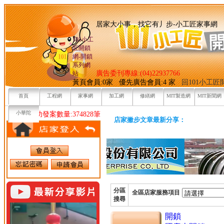
居家大小事，找它有丿步-小
101小工
匠開鎖
網-開鎖
系列網
廣告委刊專線:(04)22937766
站
黃頁會員:0家 優先廣告會員:4 家
回101小工
首頁
工程網
家事網
加工網
修繕網
MIT製造網
MIT新聞網
小華陀
目前已成功發案數量:374828筆
店家撇步文章最新分享：
分區
全區店家服務項目
搜尋
開鎖