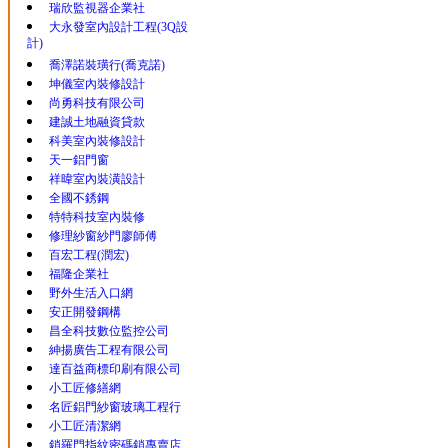
瑞欣監視器企業社
大永發室內設計工程(3Q設
計)
喬澤諾裝璜行(喬克諾)
坤儀室內裝修設計
尚勇科技有限公司
建誠土地融資貸款
科美室內裝修設計
天一鋁門窗
祥暐室內裝潢設計
全國不銹鋼
特特科技室內裝修
修理紗窗紗門廖師傅
百宏工程(潤宏)
福隆企業社
野外生活入口網
安正開發鋼構
昌全科技數位監控公司
紳揚廣告工程有限公司
達百益商標印刷有限公司
小工匠修繕網
名匠鋁門紗窗玻璃工程行
小工匠清潔網
鎖羅門指紋密碼鎖專賣店