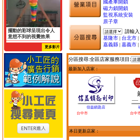
國產車開鎖
磁力鎖開鎖
監視系統安裝
原子章
擺動的彩球呈現出令人
請輸
意想不到的視覺效果
基隆市
|
台北市
|
嘉義縣
|
嘉義市
|
更多影片
分區搜尋:全區店家服務項目:
最新加入店家：
信益鎖匙店
台中市
台中
本日更新店家：