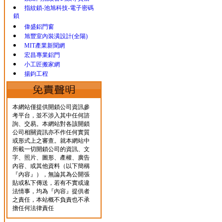
指紋鎖-池旭科技-電子密碼
鎖
偉盛鋁門窗
旭豐室內裝潢設計(全陽)
MIT產業新聞網
宏昌專業鋁門
小工匠搬家網
揚鈞工程
本網站僅提供開鎖公司資訊參
考平台，並不涉入其中任何諮
詢、交易。本網站對各該開鎖
公司相關資訊亦不作任何實質
或形式上之審查。就本網站中
所載一切開鎖公司的資訊、文
字、照片、圖形、產權、廣告
內容、或其他資料（以下簡稱
『內容』），無論其為公開張
貼或私下傳送，若有不實或違
法情事，均為『內容』提供者
之責任，本站概不負責也不承
擔任何法律責任