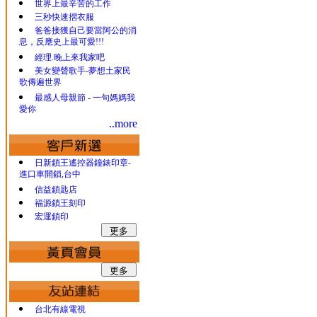
世界上最辛苦的工作
三秒快速摺衣服
爸爸接獲自己要當阿公的消
息，反應史上最可愛!!!
經理.晚上來我家吧
美女變聲歌手-夢想土家民
歌傳遍世界
最感人母親節 - 一句媽媽我
愛你
..more
日新鎖王遙控器鐘錶印章-
進口車開鎖,台中
信益鎖匙店
福源鎖王刻印
宏運鎖印
台北有線電視