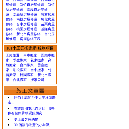
屋修繕
新竹市房屋修繕
新竹
縣房屋修繕
嘉義市房屋修
繕
嘉義縣房屋修繕
雲林房屋
修繕
南投房屋修繕
彰化房屋
修繕
台中房屋修繕
苗栗房屋
修繕
桃園房屋修繕
基隆房屋
修繕
新北市房屋修繕
台北房
屋修繕
房屋修繕工程
101小工匠搬家網 服務項目
工廠搬遷 吊車搬家
回頭車搬
家
學生搬家
花東搬家
高
雄搬家
台南搬家
雲嘉搬
家
彰投搬家
台中搬家
竹
苗搬家
桃園搬家
新北市搬
家
台北搬家
搬家公司
阿伯！請問台中太平洋怎麼
走...
有誰跟朋友玩過這個，說明
你有個頭骨很硬的朋友
史上最欠揍的貓
30 個讓你吃驚的小常識