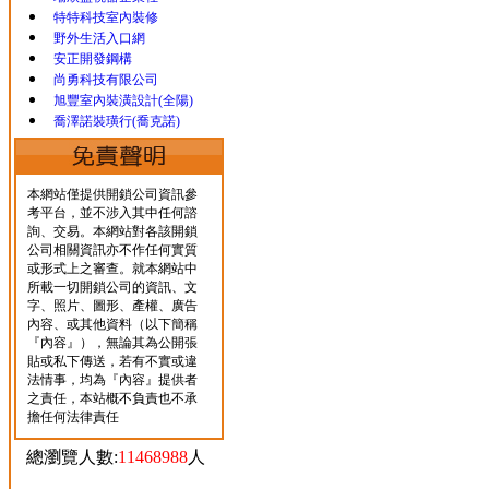
特特科技室內裝修
野外生活入口網
安正開發鋼構
尚勇科技有限公司
旭豐室內裝潢設計(全陽)
喬澤諾裝璜行(喬克諾)
本網站僅提供開鎖公司資訊參
考平台，並不涉入其中任何諮
詢、交易。本網站對各該開鎖
公司相關資訊亦不作任何實質
或形式上之審查。就本網站中
所載一切開鎖公司的資訊、文
字、照片、圖形、產權、廣告
內容、或其他資料（以下簡稱
『內容』），無論其為公開張
貼或私下傳送，若有不實或違
法情事，均為『內容』提供者
之責任，本站概不負責也不承
擔任何法律責任
總瀏覽人數:
11468988
人