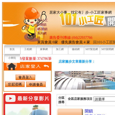
居家大小事，找它有丿步-小
101小工
匠開鎖
網-開鎖
系列網
廣告委刊專線:(04)22937766
站
黃頁會員:0家 優先廣告會員:4 家
回101小工
首頁
工程網
家事網
加工網
修繕網
MIT製造網
MIT新聞網
小華陀
目前已成功發案數量:374786筆
店家撇步文章最新分享：
分區
全區店家服務項目
搜尋
開鎖