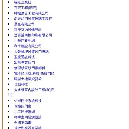
福隆企業社
百宏工程(潤宏)
紳揚廣告工程有限公司
名匠鋁門紗窗玻璃工程行
鼎豪有限公司
科美室內裝修設計
達百益商標印刷有限公司
小華陀養生網
利宇標記有限公司
大榮修理紗窗紗門玻璃
盈慶通訊科技
宏昌專業鋁門
修理紗窗紗門廖師傅
電子鎖-池旭科技-指紋門鎖
建誠土地融資貸款
佳勁科技
大永發室內設計工程(3Q設
計)
佑威門控系統科技
偉盛鋁門窗
小工匠搬家網
祥暐室內裝潢設計
全國不銹鋼
瑞欣監視器企業社