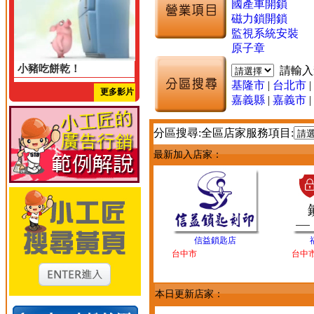
國產車開鎖
磁力鎖開鎖
監視系統安裝
原子章
小豬吃餅乾！
請輸
基隆市
|
台北市
|
更多影片
嘉義縣
|
嘉義市
|
分區搜尋:全區店家服務項目:
最新加入店家：
信益鎖匙店
台中市
台中
本日更新店家：